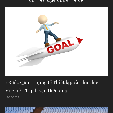
CÓ THỂ BẠN CŨNG THÍCH
7 Bước Quan trọng để Thiết lập và Thực hiện
Mục tiêu Tập luyện Hiệu quả
13/06/2023