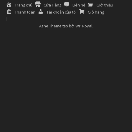
Trang chủ
Cửa Hàng
Liên hệ
Giới thiệu
Thanh toán
Tài khoản của tôi
Giỏ hàng
Ashe Theme tạo bởi
WP Royal
.