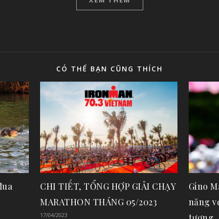
CÓ THỂ BẠN CŨNG THÍCH
đua
Gino Mä
CHI TIẾT, TỔNG HỢP GIẢI CHẠY
năng v
MARATHON THÁNG 05/2023
17/04/2023
tượng