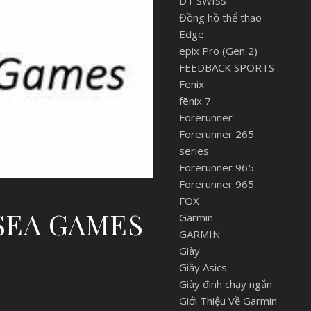
DT SWISS
Đồng hồ thể thao
Edge
epix Pro (Gen 2)
FEEDBACK SPORTS
Fenix
fēnix 7
Forerunner
Forerunner 265
series
Forerunner 965
Forerunner 965
FOX
SEA GAMES
Garmin
GARMIN
Giày
Giầy Asics
Giày đinh chạy ngắn
Giới Thiệu Về Garmin