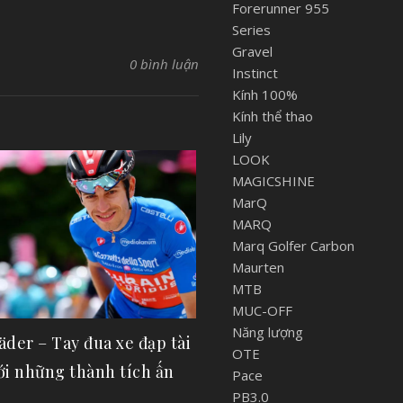
Forerunner 955
Series
Gravel
0 bình luận
Instinct
Kính 100%
Kính thể thao
Lily
LOOK
MAGICSHINE
MarQ
MARQ
Marq Golfer Carbon
Maurten
MTB
MUC-OFF
Năng lượng
der – Tay đua xe đạp tài
OTE
ới những thành tích ấn
Pace
PB3.0