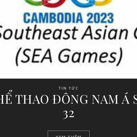
TIN TỨC
THỂ THAO ĐÔNG NAM Á 
32
XEM THÊM