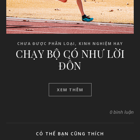
,
CHƯA ĐƯỢC PHÂN LOẠI
KINH NGHIỆM HAY
CHẠY BỘ CÓ NHƯ LỜI
ĐỒN
XEM THÊM
0 bình luận
CÓ THỂ BẠN CŨNG THÍCH