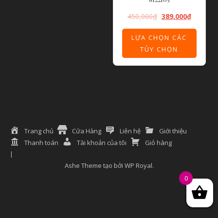
450,000
₫
389,000
₫
LỰA CHỌN CÁC
TÙY CHỌN
Trang chủ
Cửa Hàng
Liên hệ
Giới thiệu
Thanh toán
Tài khoản của tôi
Giỏ hàng
Ashe Theme tạo bởi
WP Royal
.
0