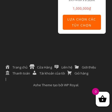
1,000,000
₫
LỰA CHỌN CÁC
TÙY CHỌN
Trang chủ
Cửa Hàng
Liên hệ
Giới thiệu
Thanh toán
Tài khoản của tôi
Giỏ hàng
Ashe Theme tạo bởi
WP Royal
.
0