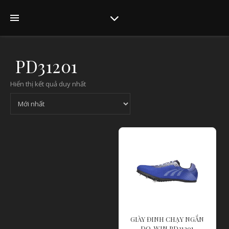
PD31201
Hiển thị kết quả duy nhất
GIÀY ĐINH CHẠY NGẮN
DO-WIN PD31201