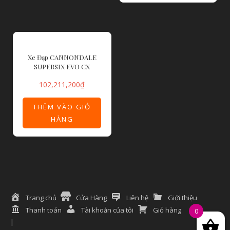
Xe Đạp CANNONDALE
SUPERSIX EVO CX
102,211,200
₫
THÊM VÀO GIỎ
HÀNG
Trang chủ
Cửa Hàng
Liên hệ
Giới thiệu
Thanh toán
Tài khoản của tôi
Giỏ hàng
0