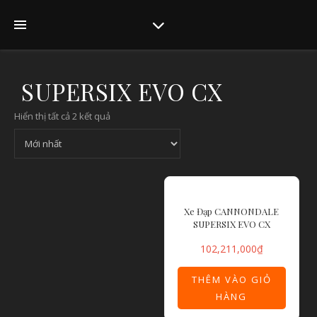
SUPERSIX EVO CX
Hiển thị tất cả 2 kết quả
Xe Đạp CANNONDALE
SUPERSIX EVO CX
102,211,000
₫
THÊM VÀO GIỎ
HÀNG