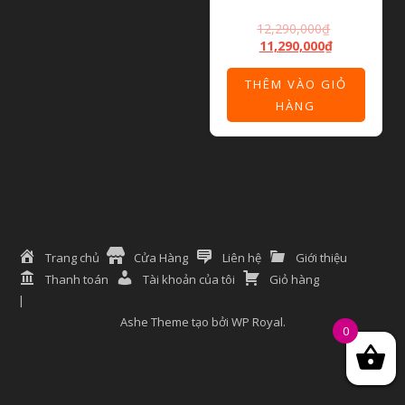
12,290,000
₫
11,290,000
₫
THÊM VÀO GIỎ
HÀNG
Trang chủ
Cửa Hàng
Liên hệ
Giới thiệu
Thanh toán
Tài khoản của tôi
Giỏ hàng
Ashe Theme tạo bởi
WP Royal
.
0