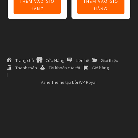
THÊM VÀO GIỎ
THÊM VÀO GIỎ
HÀNG
HÀNG
Trang chủ
Cửa Hàng
Liên hệ
Giới thiệu
Thanh toán
Tài khoản của tôi
Giỏ hàng
Ashe Theme tạo bởi
WP Royal
.