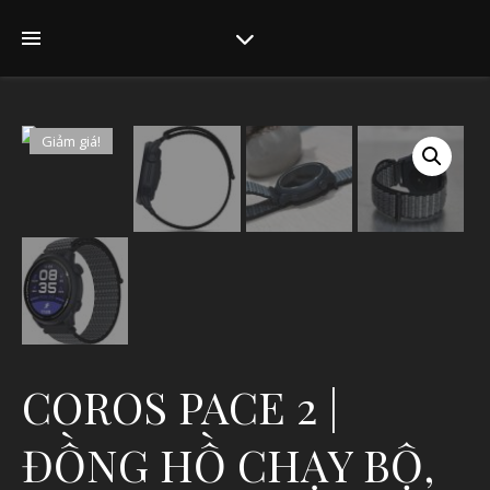
Giảm giá!
COROS PACE 2 |
ĐỒNG HỒ CHẠY BỘ,