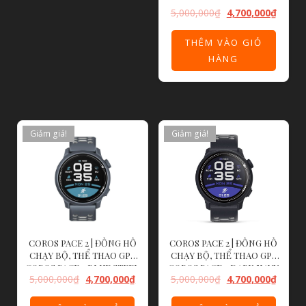
COROS PACE 2 WHITE –
5,000,000
₫
4,700,000
₫
NYLON BAND
THÊM VÀO GIỎ
HÀNG
Giảm giá!
Giảm giá!
COROS PACE 2 | ĐỒNG HỒ
COROS PACE 2 | ĐỒNG HỒ
CHẠY BỘ, THỂ THAO GPS
CHẠY BỘ, THỂ THAO GPS
COROS PACE 2 BLUE STEEL
COROS PACE 2 DARK NAVY
5,000,000
₫
4,700,000
₫
5,000,000
₫
4,700,000
₫
– SILICONE BAND
– SILICONE BAND