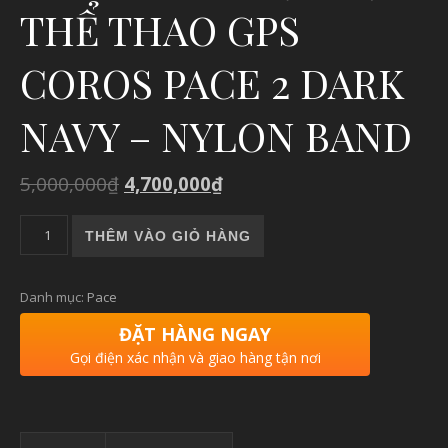
THỂ THAO GPS
COROS PACE 2 DARK
NAVY – NYLON BAND
5,000,000
₫
4,700,000
₫
COROS PACE 2 | ĐỒNG HỒ CHẠY BỘ, THỂ THAO GPS COROS
THÊM VÀO GIỎ HÀNG
Danh mục:
Pace
ĐẶT HÀNG NGAY
Gọi điện xác nhận và giao hàng tận nơi