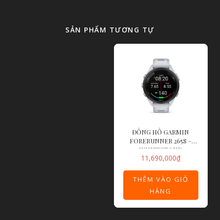
SẢN PHẨM TƯƠNG TỰ
ĐỒNG HỒ GARMIN
FORERUNNER 265S –
WHITESTONE
11,690,000
₫
THÊM VÀO GIỎ
HÀNG