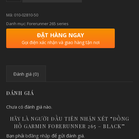
Mã:
010-02810-50
Danh mục:
Forerunner 265 series
ĐẶT HÀNG NGAY
Gọi điện xác nhận và giao hàng tận nơi
Đánh giá (0)
ĐÁNH GIÁ
Chưa có đánh giá nào.
HÃY LÀ NGƯỜI ĐẦU TIÊN NHẬN XÉT “ĐỒNG
HỒ GARMIN FORERUNNER 265 – BLACK”
Bạn phải
bđăng nhập
để gửi đánh giá.