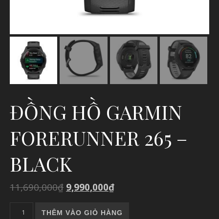
ĐỒNG HỒ GARMIN
FORERUNNER 265 –
BLACK
11,690,000
₫
9,990,000
₫
ĐỒNG HỒ GARMIN FORERUNNER 265 - BLACK số lượng
THÊM VÀO GIỎ HÀNG