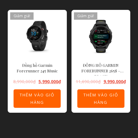
Giảm giá!
Giảm giá!
Đồng hồ Garmin
ĐỒNG HỒ GARMIN
Forerunner 245 Music
FORERUNNER 265S –
BLACK
8,990,000
₫
5,990,000
₫
11,690,000
₫
9,990,000
₫
THÊM VÀO GIỎ
THÊM VÀO GIỎ
HÀNG
HÀNG