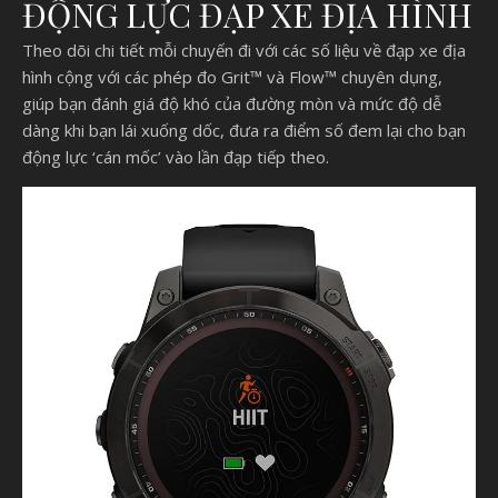
ĐỘNG LỰC ĐẠP XE ĐỊA HÌNH
Theo dõi chi tiết mỗi chuyến đi với các số liệu về đạp xe địa
hình cộng với các phép đo Grit™ và Flow™ chuyên dụng,
giúp bạn đánh giá độ khó của đường mòn và mức độ dễ
dàng khi bạn lái xuống dốc, đưa ra điểm số đem lại cho bạn
động lực ‘cán mốc’ vào lần đạp tiếp theo.