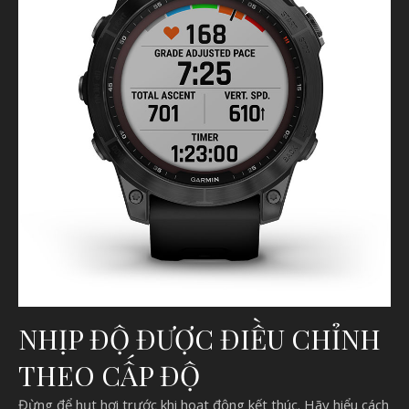
NHỊP ĐỘ ĐƯỢC ĐIỀU CHỈNH
THEO CẤP ĐỘ
Đừng để hụt hơi trước khi hoạt động kết thúc. Hãy hiểu cách