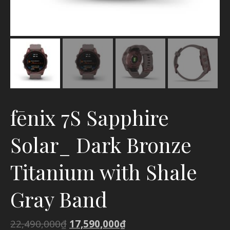
fēnix 7S Sapphire
Solar_ Dark Bronze
Titanium with Shale
Gray Band
22,490,000
₫
17,590,000
₫