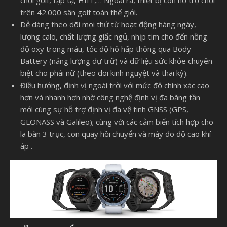
chơi golf, tập tạ, HIIT,… Ngoài ra, thiết bị còn hỗ trợ chơi
trên 42.000 sân golf toàn thế giới.
Dễ dàng theo dõi mọi thứ từ hoạt động hàng ngày,
lượng calo, chất lượng giấc ngủ, nhịp tim cho đến nồng
độ oxy trong máu, tốc độ hô hấp thông qua Body
Battery (năng lượng dự trữ) và dữ liệu sức khỏe chuyên
biệt cho phái nữ (theo dõi kinh nguyệt và thai kỳ).
Điều hướng, định vị ngoài trời với mức độ chính xác cao
hơn và nhanh hơn nhờ công nghệ định vị đa băng tần
mới cùng sự hỗ trợ định vị đa vệ tinh GNSS (GPS,
GLONASS và Galileo); cùng với các cảm biến tích hợp cho
la bàn 3 trục, con quay hồi chuyển và máy đo độ cao khí
áp .