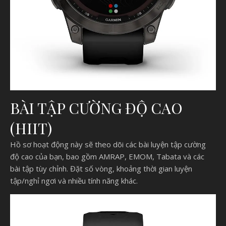
BÀI TẬP CƯỜNG ĐỘ CAO
(HIIT)
Hồ sơ hoạt động này sẽ theo dõi các bài luyện tập cường
độ cao của bạn, bao gồm AMRAP, EMOM, Tabata và các
bài tập tùy chỉnh. Đặt số vòng, khoảng thời gian luyện
tập/nghỉ ngơi và nhiều tính năng khác.