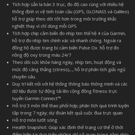
Tích hợp sẵn la bàn 3 trục, đo độ cao cùng với nhiều hệ
thống định vị vệ tinh toàn cầu (GPS, GLONASS và Galileo)
hỗ trợ giúp theo dõi tốt hơn trong môi trường khắc
nghiệt thay vì chỉ dùng mỗi GPS
Tích hợp chip cảm biến đo nhịp tim thế hệ 4 của Garmin,
hỗ trợ đo nhịp tim chính xác và nhanh chóng. Ngoài ra
đồng hồ được trang bị cảm biến Pulse Ox hỗ trợ đo
nồng độ oxy trong máu 24/7
Theo dõi sức khỏe hàng ngày, nhịp tim, hoạt động và
mức độ căng thẳng (stress),.., hỗ trợ phân tích giấc ngủ
chuyên sâu.
Duy trì kết nối với hệ thống thông báo thông minh và các
dữ liệu được tự động tải lên cộng đồng fitness trực
tuyến Garmin Connect™
Hỗ trợ 3 môn thể thao phối hợp; phân tích quá trình luyện
tập trong 7 ngày; dự đoán kết quả cuộc đua trực quan
Hỗ trợ môn lướt sóng
Health Snapshot: Giúp xác định thể trạng cơ thể ở thời
điểm hiện tại dựa trên những chỉ số quan trọng gồm nhịp