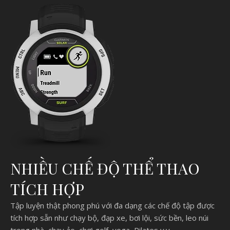
NHIỀU CHẾ ĐỘ THỂ THAO
TÍCH HỢP
Tập luyện thật phong phú với đa dạng các chế độ tập được
tích hợp sẵn như chạy bộ, đạp xe, bơi lội, sức bền, leo núi
trong nhà, chạy ảo, chơi golf, yoga, Pilates v.v.