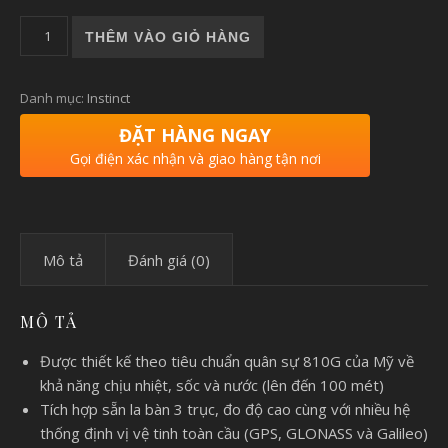
Garmin Instinct 2S Surf Waikiki Edition số lượng
THÊM VÀO GIỎ HÀNG
Danh mục:
Instinct
ĐẶT HÀNG NGAY
Gọi điện xác nhận và giao hàng tận nơi
Mô tả
Đánh giá (0)
MÔ TẢ
Được thiết kế theo tiêu chuẩn quân sự 810G của Mỹ về
khả năng chịu nhiệt, sốc và nước (lên đến 100 mét)
Tích hợp sẵn la bàn 3 trục, đo độ cao cùng với nhiều hệ
thống định vị vệ tinh toàn cầu (GPS, GLONASS và Galileo)