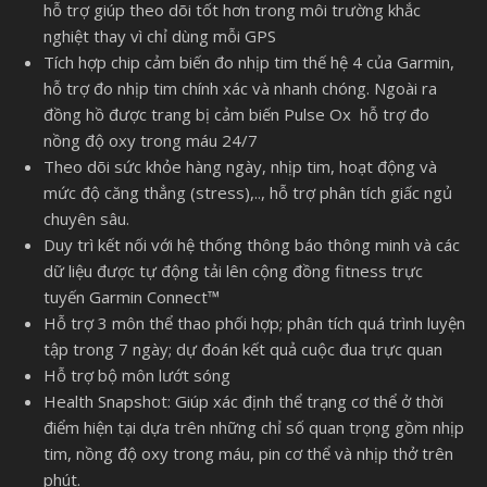
hỗ trợ giúp theo dõi tốt hơn trong môi trường khắc
nghiệt thay vì chỉ dùng mỗi GPS
Tích hợp chip cảm biến đo nhịp tim thế hệ 4 của Garmin,
hỗ trợ đo nhịp tim chính xác và nhanh chóng. Ngoài ra
đồng hồ được trang bị cảm biến Pulse Ox hỗ trợ đo
nồng độ oxy trong máu 24/7
Theo dõi sức khỏe hàng ngày, nhịp tim, hoạt động và
mức độ căng thẳng (stress),.., hỗ trợ phân tích giấc ngủ
chuyên sâu.
Duy trì kết nối với hệ thống thông báo thông minh và các
dữ liệu được tự động tải lên cộng đồng fitness trực
tuyến Garmin Connect™
Hỗ trợ 3 môn thể thao phối hợp; phân tích quá trình luyện
tập trong 7 ngày; dự đoán kết quả cuộc đua trực quan
Hỗ trợ bộ môn lướt sóng
Health Snapshot: Giúp xác định thể trạng cơ thể ở thời
điểm hiện tại dựa trên những chỉ số quan trọng gồm nhịp
tim, nồng độ oxy trong máu, pin cơ thể và nhịp thở trên
phút.