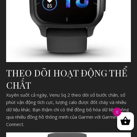
THEO DÕI HOẠT ĐỘNG THỂ
CHẤT
Xuyên suốt cả ngày, Venu Sq 2 theo dõi số bước chân, số
phút vận động tích cực, lượng calo được đốt cháy và nhiều
dữ liệu khác. Bạn thậm chí có thể đồng bộ hóa dữ liệu thông
0
qua nhiều đồng hồ thông minh của Garmin với Garmin
Connect.