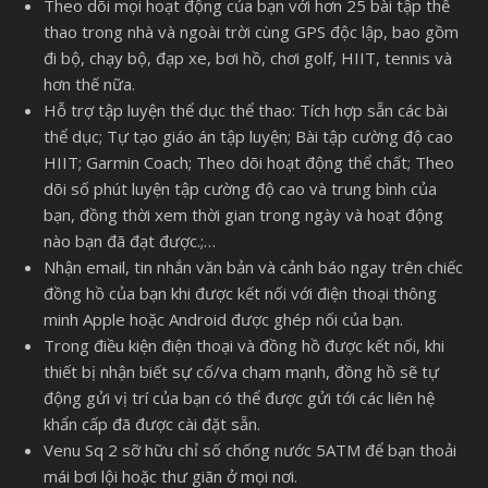
Theo dõi mọi hoạt động của bạn với hơn 25 bài tập thể
thao trong nhà và ngoài trời cùng GPS độc lập, bao gồm
đi bộ, chạy bộ, đạp xe, bơi hồ, chơi golf, HIIT, tennis và
hơn thế nữa.
Hỗ trợ tập luyện thể dục thể thao: Tích hợp sẵn các bài
thể dục; Tự tạo giáo án tập luyện; Bài tập cường độ cao
HIIT; Garmin Coach; Theo dõi hoạt động thể chất; Theo
dõi số phút luyện tập cường độ cao và trung bình của
bạn, đồng thời xem thời gian trong ngày và hoạt động
nào bạn đã đạt được.;…
Nhận email, tin nhắn văn bản và cảnh báo ngay trên chiếc
đồng hồ của bạn khi được kết nối với điện thoại thông
minh Apple hoặc Android được ghép nối của bạn.
Trong điều kiện điện thoại và đồng hồ được kết nối, khi
thiết bị nhận biết sự cố/va chạm mạnh, đồng hồ sẽ tự
động gửi vị trí của bạn có thể được gửi tới các liên hệ
khẩn cấp đã được cài đặt sẵn.
Venu Sq 2 sỡ hữu chỉ số chống nước 5ATM để bạn thoải
mái bơi lội hoặc thư giãn ở mọi nơi.