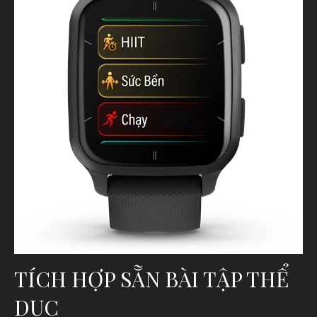
TÍCH HỢP SẴN BÀI TẬP THỂ
DỤC