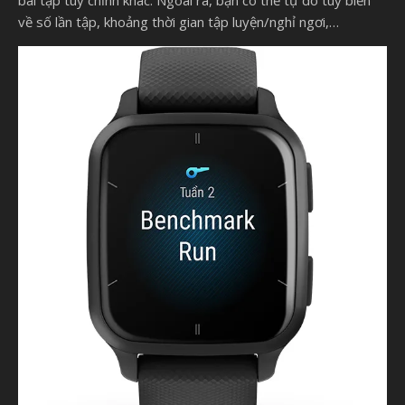
bài tập tùy chỉnh khác. Ngoài ra, bạn có thể tự do tùy biến
về số lần tập, khoảng thời gian tập luyện/nghỉ ngơi,…