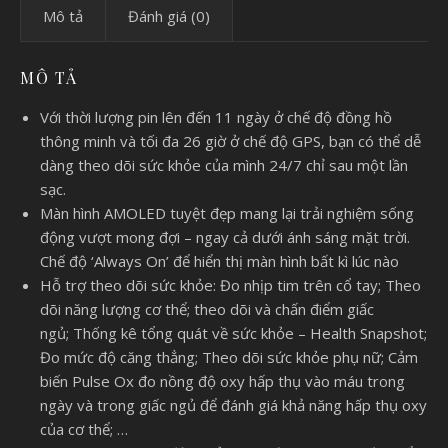
Mô tả
Đánh giá (0)
MÔ TẢ
Với thời lượng pin lên đến 11 ngày ở chế độ đồng hồ
thông minh và tối đa 26 giờ ở chế độ GPS, bạn có thể dễ
dàng theo dõi sức khỏe của mình 24/7 chỉ sau một lần
sạc.
Màn hình AMOLED tuyệt đẹp mang lại trải nghiệm sống
động vượt mong đợi – ngay cả dưới ánh sáng mặt trời.
Chế độ ‘Always On’ để hiển thị màn hình bất kì lúc nào
Hỗ trợ theo dõi sức khỏe: Đo nhịp tim trên cổ tay; Theo
dõi năng lượng cơ thể; theo dõi và chấn điểm giấc
ngủ; Thống kê tổng quát về sức khỏe – Health Snapshot;
Đo mức độ căng thẳng; Theo dõi sức khỏe phụ nữ; Cảm
biến Pulse Ox đo nồng độ oxy hấp thụ vào máu trong
ngày và trong giấc ngủ để đánh giá khả năng hấp thụ oxy
của cơ thể; …