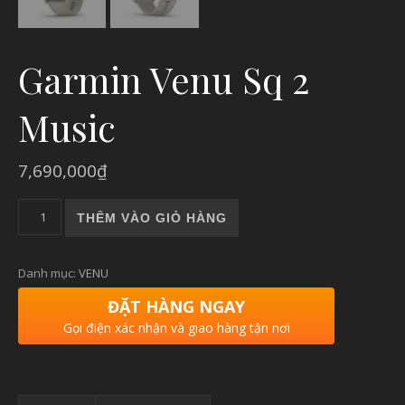
Garmin Venu Sq 2
Music
7,690,000
₫
Garmin Venu Sq 2 Music số lượng
THÊM VÀO GIỎ HÀNG
Danh mục:
VENU
ĐẶT HÀNG NGAY
Gọi điện xác nhận và giao hàng tận nơi