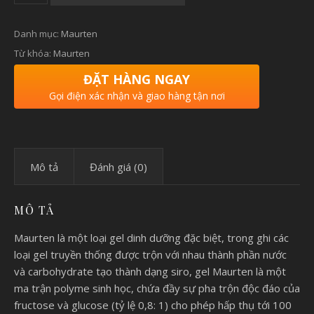
Danh mục:
Maurten
Từ khóa:
Maurten
ĐẶT HÀNG NGAY
Gọi điện xác nhận và giao hàng tận nơi
Mô tả
Đánh giá (0)
MÔ TẢ
Maurten là một loại gel dinh dưỡng đặc biệt, trong ghi các
loại gel truyền thống được trộn với nhau thành phần nước
và carbohydrate tạo thành dạng siro, gel Maurten là một
ma trận polyme sinh học, chứa đầy sự pha trộn độc đáo của
fructose và glucose (tỷ lệ 0,8: 1) cho phép hấp thụ tới 100