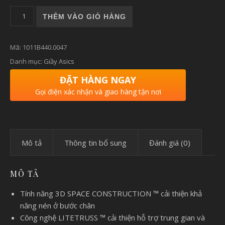
Giày chạy bộ nam asics GEL-KAYANO 29 số lượng
THÊM VÀO GIỎ HÀNG
Mã:
1011B440.0047
Danh mục:
Giầy Asics
ĐẶT HÀNG NGAY
Gọi điện xác nhận và giao hàng tận nơi
Mô tả
Thông tin bổ sung
Đánh giá (0)
MÔ TẢ
Tính năng 3D SPACE CONSTRUCTION ™ cải thiện khả
năng nén ở bước chân
Công nghệ LITETRUSS ™ cải thiện hỗ trợ trung gian và