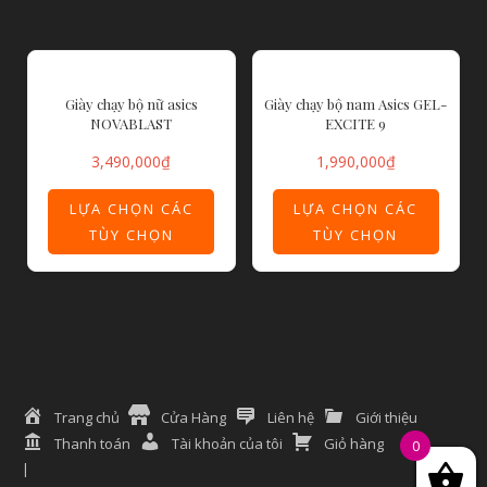
Giày chạy bộ nữ asics
Giày chạy bộ nam Asics GEL-
NOVABLAST
EXCITE 9
3,490,000
₫
1,990,000
₫
LỰA CHỌN CÁC
LỰA CHỌN CÁC
TÙY CHỌN
TÙY CHỌN
Trang chủ
Cửa Hàng
Liên hệ
Giới thiệu
Thanh toán
Tài khoản của tôi
Giỏ hàng
0