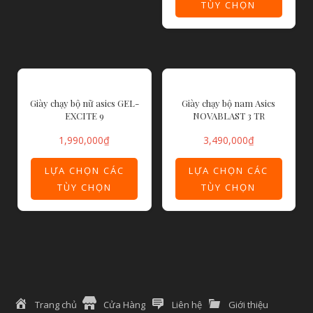
ASICS, được viết tắt từ một thành ngữ Latin “Anima sanain
corpore sano” có nghĩa là “tinh thần minh mẫn trong một cơ
thể khỏe mạnh”. Đây là triết lý được ASICS duy trì kể từ khi
thành lập cho đến nay. Mỗi sự đổi mới, sáng tạo, ý tưởng
đều thể hiện sự nỗ lực không ngừng của chúng tôi để tạo ra
sản phẩm tốt nhất. Mục tiêu của chúng tôi là trở thành
thương hiệu số một dành cho những người đam mê thể
thao.
Để đạt được điều này, chúng tôi cam kết tiếp tục tạo ra
những sản phẩm tốt nhất, phấn đấu xây dựng dựa trên
những tiến bộ công nghệ của mình và vượt qua giới hạn về
cơ thể con người và nhu cầu của họ trong thể thao. Chúng
tôi cam kết mang lại sự hài hòa cho cơ thể và tinh thần .
SẢN PHẨM TƯƠNG TỰ