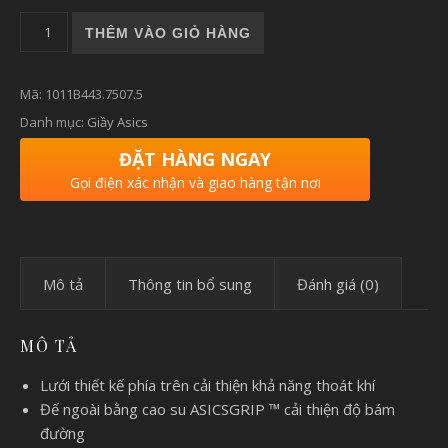
Giày chạy bộ nam Asics MAGIC SPEED số lượng
THÊM VÀO GIỎ HÀNG
Mã:
1011B443.7507.5
Danh mục:
Giầy Asics
ĐẶT HÀNG NGAY
Gọi điện xác nhận và giao hàng tận nơi
Mô tả
Thông tin bổ sung
Đánh giá (0)
MÔ TẢ
Lưới thiết kế phía trên cải thiện khả năng thoát khí
Đế ngoài bằng cao su ASICSGRIP ™ cải thiện độ bám
đường