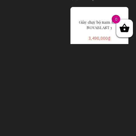
0
Giày chạy bộ nam Asics
NOVABLAST 3
3,490,000
₫
LỰA CHỌN CÁC
TÙY CHỌN
Giày chạy bộ nữ asics GEL-
Giày chạy bộ Unisex Asics
EXCITE 9
METASPEED SKY
1,990,000
₫
5,990,000
₫
LỰA CHỌN CÁC
LỰA CHỌN CÁC