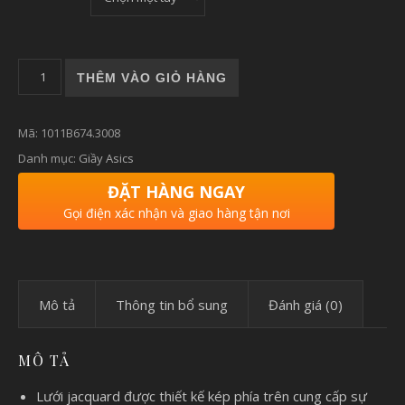
Giày chạy bộ nam Asics NOVABLAST 3 LITE-SHOW số lượng
THÊM VÀO GIỎ HÀNG
Mã:
1011B674.3008
Danh mục:
Giầy Asics
ĐẶT HÀNG NGAY
Gọi điện xác nhận và giao hàng tận nơi
Mô tả
Thông tin bổ sung
Đánh giá (0)
MÔ TẢ
Lưới jacquard được thiết kế kép phía trên cung cấp sự