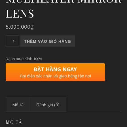
LENS
5,090,000
₫
HYPERCRAFT |KÍNH 100% HYPERCRAFT - MATTE BLACK - H
THÊM VÀO GIỎ HÀNG
Danh mục:
Kính 100%
ĐẶT HÀNG NGAY
Gọi điện xác nhận và giao hàng tận nơi
Mô tả
Đánh giá (0)
MÔ TẢ