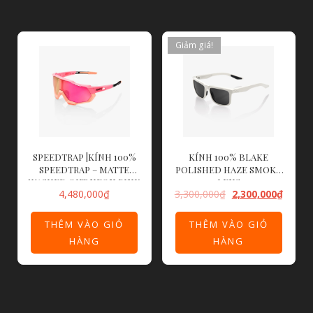
Giảm giá!
SPEEDTRAP |KÍNH 100%
KÍNH 100% BLAKE
SPEEDTRAP – MATTE
POLISHED HAZE SMOKE
WASHED OUT NEON PINK
LENS
4,480,000
₫
3,300,000
₫
2,300,000
₫
– PURPLE MULTILAYER
MIRROR LEN
THÊM VÀO GIỎ
THÊM VÀO GIỎ
HÀNG
HÀNG