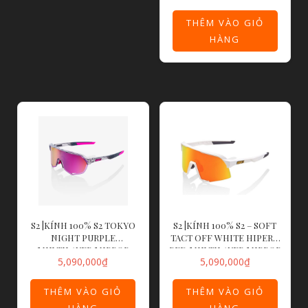
THÊM VÀO GIỎ
HÀNG
S2 |KÍNH 100% S2 TOKYO
S2 |KÍNH 100% S2 – SOFT
NIGHT PURPLE
TACT OFF WHITE HIPER®
MULTILAYER MIRROR
RED MULTILAYER MIRROR
5,090,000
₫
5,090,000
₫
LENS
LENS
THÊM VÀO GIỎ
THÊM VÀO GIỎ