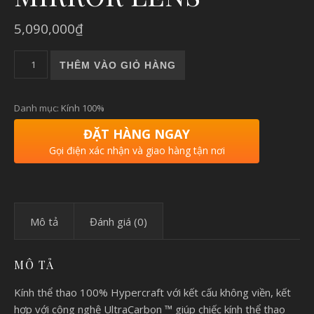
5,090,000
₫
HYPERCRAFT |KÍNH 100% HYPERCRAFT TOKYO NIGHT PUR
THÊM VÀO GIỎ HÀNG
Danh mục:
Kính 100%
ĐẶT HÀNG NGAY
Gọi điện xác nhận và giao hàng tận nơi
Mô tả
Đánh giá (0)
MÔ TẢ
Kính thể thao 100% Hypercraft với kết cấu không viền, kết
hợp với công nghệ UltraCarbon ™ giúp chiếc kính thể thao