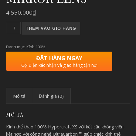
4,550,000
₫
HYPERCRAFT |KÍNH 100% HYPERCRAFT XS GLOSS COBALT 
THÊM VÀO GIỎ HÀNG
Danh mục:
Kính 100%
ĐẶT HÀNG NGAY
Gọi điện xác nhận và giao hàng tận nơi
Mô tả
Đánh giá (0)
MÔ TẢ
Kính thể thao 100% Hypercraft XS với kết cấu không viền,
kết hợp với công nghệ UltraCarbon ™ giúp chiếc kính thể