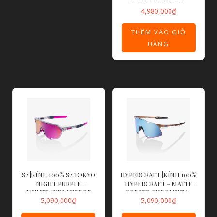
METALLIC DIGITAL
4,980,000
₫
BRIGHTS DARK PURPLE
LENS
THÊM VÀO GIỎ
HÀNG
S2 |KÍNH 100% S2 TOKYO
HYPERCRAFT |KÍNH 100%
NIGHT PURPLE
HYPERCRAFT – MATTE
MULTILAYER MIRROR
COPPER CHROMIUM –
5,090,000
₫
5,090,000
₫
LENS
HIPER BLUE MULTILAYER
MIRROR LENS