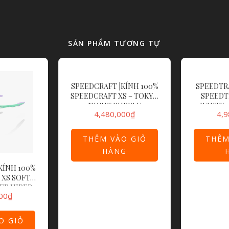
SẢN PHẨM TƯƠNG TỰ
SPEEDCRAFT |KÍNH 100%
SPEEDTRA
SPEEDCRAFT XS – TOKYO
SPEEDT
NIGHT PURPLE
WHITE –
4,480,000
₫
4,9
MULTILAYER MIRROR LENS
MULTILAYE
THÊM VÀO GIỎ
THÊM
HÀNG
KÍNH 100%
 XS SOFT
ER HIPER
00
₫
RROR LENS
O GIỎ