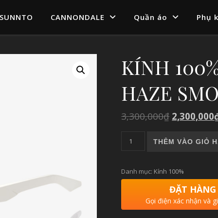
SUNNTO
CANNONDALE
Quần áo
Phụ k
KÍNH 100
HAZE SMO
3,300,000
₫
2,300,000
KÍNH 100% BLAKE POLISHE
THÊM VÀO GIỎ 
Danh mục:
Kính 100%
ĐẶT HÀNG
Gọi điện xác nhận và g