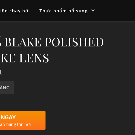
iện chạy bộ
Thực phẩm bổ sung
% BLAKE POLISHED
KE LENS
₫
D HAZE SMOKE LENS số lượng
HÀNG
 NGAY
iao hàng tận nơi