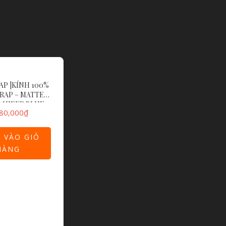
P |KÍNH 100%
RAP – MATTE
 HIPER BLUE
80,000
₫
R MIRROR LENS
 VÀO GIỎ
HÀNG