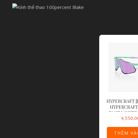
HYPERCRAFT |
HYPERCRAFT
TACT LAVEND
4,550,0
LAVENDER MI
THÊM VÀ