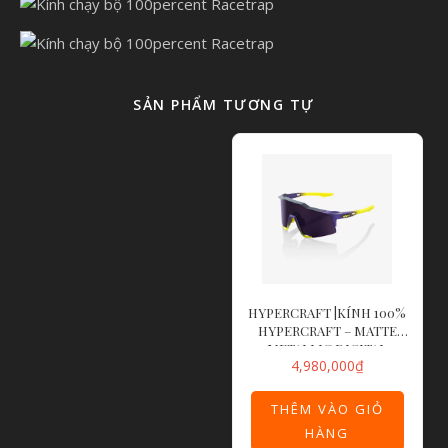
SẢN PHẨM TƯƠNG TỰ
HYPERCRAFT |KÍNH 100%
HYPERCRAFT – MATTE
METALLIC DIGITAL
4,980,000
₫
BRIGHTS DARK PURPLE
LENS
THÊM VÀO GIỎ
HÀNG