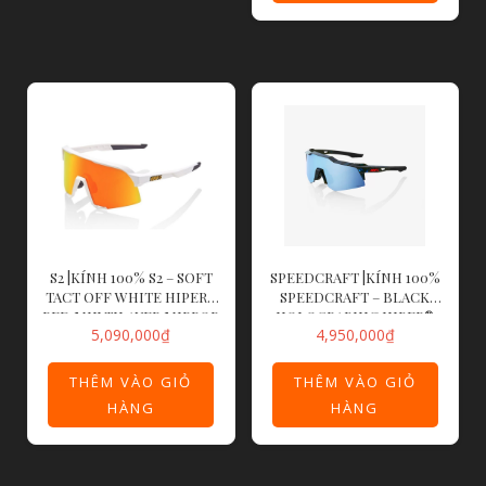
S2 |KÍNH 100% S2 – SOFT
SPEEDCRAFT |KÍNH 100%
TACT OFF WHITE HIPER®
SPEEDCRAFT – BLACK
RED MULTILAYER MIRROR
HOLOGRAPHIC HIPER®
5,090,000
₫
4,950,000
₫
LENS
BLUE MULTILAYER
MIRROR LENS
THÊM VÀO GIỎ
THÊM VÀO GIỎ
HÀNG
HÀNG