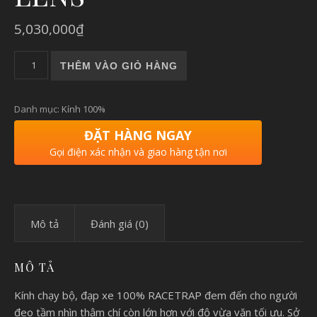
5,030,000
₫
RACETRAP | KÍNH 100% RACETRAP - SOFT TACT STONE GRE
THÊM VÀO GIỎ HÀNG
Danh mục:
Kính 100%
ĐẶT HÀNG NGAY
Gọi điện xác nhận và giao hàng tận nơi
Mô tả
Đánh giá (0)
MÔ TẢ
Kính chạy bộ, đạp xe 100% RACETRAP đem đến cho người
đeo tầm nhìn thậm chí còn lớn hơn với độ vừa vặn tối ưu. Sở