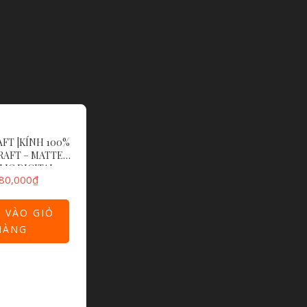
FT |KÍNH 100%
AFT – MATTE
LIC DIGITAL
80,000
₫
 DARK PURPLE
LENS
 VÀO GIỎ
HÀNG