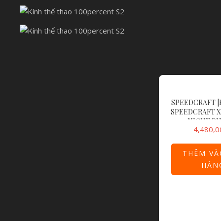
SPEEDCRAFT |
SPEEDCRAFT X
NIGHT P
4,480,0
MULTILAYER M
THÊM VÀ
HÀN