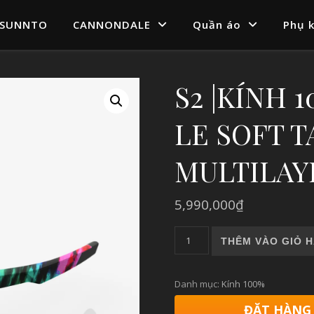
SUNNTO
CANNONDALE
Quần áo
Phụ k
S2 |KÍNH 
LE SOFT T
MULTILAY
5,990,000
₫
S2 |KÍNH 100% S2 PETER S
THÊM VÀO GIỎ 
Danh mục:
Kính 100%
ĐẶT HÀNG