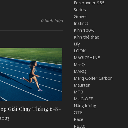
Forerunner 955
Series
Gravel
0 bình luận
Instinct
Kính 100%
Kính thể thao
Lily
LOOK
MAGICSHINE
MarQ
MARQ
Marq Golfer Carbon
Maurten
MTB
MUC-OFF
Năng lượng
ợp Giải Chạy Tháng 6-8-
OTE
2023
Pace
PB3.0