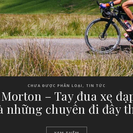
,
CHƯA ĐƯỢC PHÂN LOẠI
TIN TỨC
 Morton – Tay đua xe đạ
à những chuyến đi đầy t
XEM THÊM