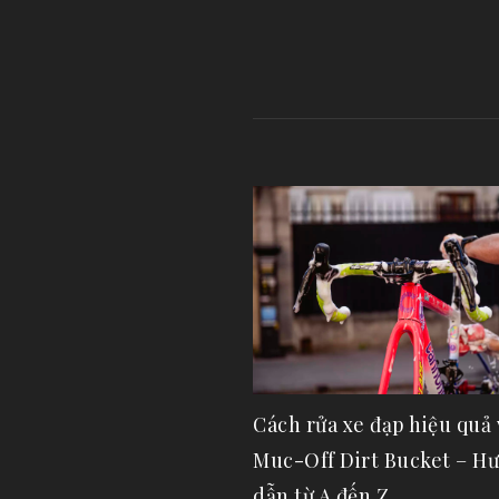
Cách rửa xe đạp hiệu quả 
Muc-Off Dirt Bucket – H
dẫn từ A đến Z