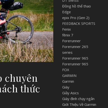
DT SWISS
Đồng hồ thể thao
Edge
epix Pro (Gen 2)
FEEDBACK SPORTS
Fenix
fēnix 7
Forerunner
Forerunner 265
series
Forerunner 965
Forerunner 965
FOX
p chuyên
GARMIN
Garmin
hách thức
Giày
Giầy Asics
Giày đinh chạy ngắn
Giới Thiệu Về Garmin