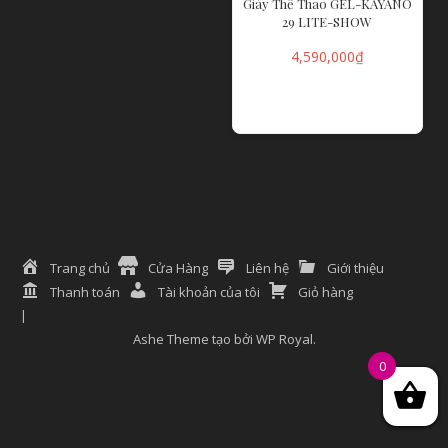
Giày Thể Thao GEL-KAYANO
29 LITE-SHOW
4,590,000
₫
ĐỌC TIẾP
Trang chủ
Cửa Hàng
Liên hệ
Giới thiệu
Thanh toán
Tài khoản của tôi
Giỏ hàng
Ashe Theme tạo bởi
WP Royal
.
0