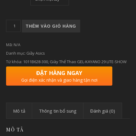
Giày Thể Thao GEL-KAYANO 29 LITE-SHOW số lượng
THÊM VÀO GIỎ HÀNG
Mã:
N/A
Danh mục:
Giầy Asics
Từ khóa:
1011B628-300
,
Giày Thể Thao GEL-KAYANO 29 LITE-SHOW
ĐẶT HÀNG NGAY
Gọi điện xác nhận và giao hàng tận nơi
Mô tả
Thông tin bổ sung
Đánh giá (0)
MÔ TẢ