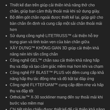
Thiết kế đan trên giúp cải thiện khả năng thở cho
chân, giúp bạn cảm thấy thoải mái khi sử dụng giày.
Bộ đếm gót chân ngoài được thiết kế lại, giúp giữ cho
bàn chân ổn định và cung cấp một sải chân thoải mái
hơn
Sử dụng công nghệ LITETRUSS™ cải thiện hỗ trợ
trung gian và tính toàn vẹn của bàn chân giữa
XÂY DỰNG™ KHÔNG GIAN 3D giúp cải thiện khả
năng nén khi tấn công chân
Công nghệ GEL™ chân sau cải thiện khả năng hấp
thụ va đập và tạo cảm giác mềm mại hơn khi va chạm
Công nghệ FF BLAST™ PLUS với đệm cung cấp khả
năng hấp thụ tác động nhẹ và độ bật lại đáp ứng
Công nghệ FLYTEFOAM™ cung cấp đệm nhẹ và hấp
thụ va đập tốt
OrthoLite™ X-30 sockliner mang đến sự thoải mái khi
bước vào mềm mại
Chi tiết phản chiếu được thiết kế để cải thiện khả năng