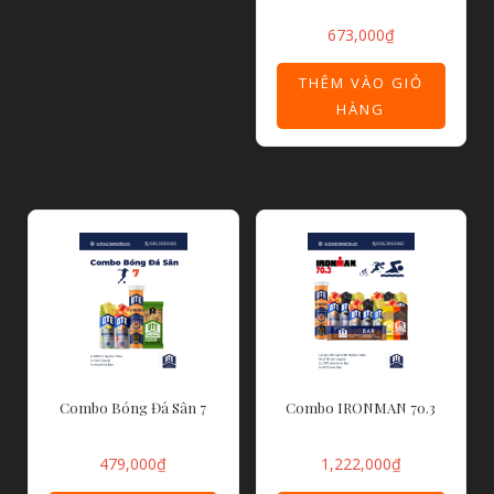
673,000
₫
THÊM VÀO GIỎ
HÀNG
Combo Bóng Đá Sân 7
Combo IRONMAN 70.3
479,000
₫
1,222,000
₫