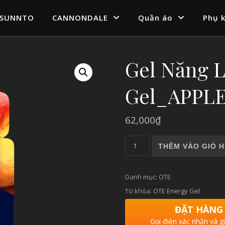
SUNNTO
CANNONDALE
Quần áo
Phụ k
Gel Năng 
Gel_APPL
62,000
₫
Gel Năng Lượng OTE Energy
THÊM VÀO GIỎ 
Danh mục:
OTE
Từ khóa:
OTE Energy Gel
ĐẶT HÀNG
Gọi điện xác nhận và g