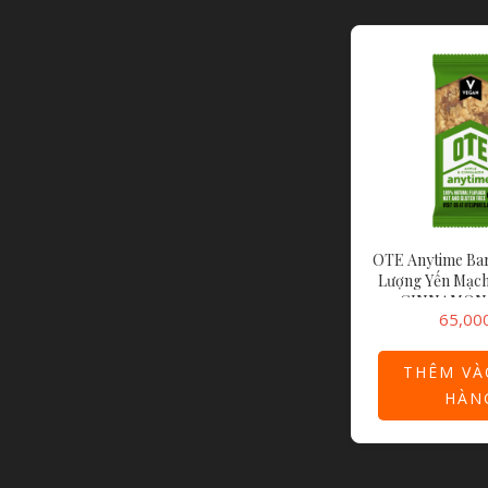
OTE Anytime Ba
Lượng Yến Mạc
CINNAMON
65,00
ANYTIME
THÊM VÀ
HÀN