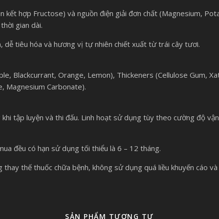
in kết hợp Fructose) và nguồn điện giải đơn chất (Magnesium, Po
thời gian dài.
, dễ tiêu hóa và hương vị tự nhiên chiết xuất từ trái cây tươi.
pple, Blackcurrant, Orange, Lemon), Thickeners (Cellulose Gum, X
ide, Magnesium Carbonate).
khi tập luyện và thi đấu. Linh hoạt sử dụng tùy theo cường độ vậ
a đều có hạn sử dụng tối thiểu là 6 – 12 tháng.
thay thế thuốc chữa bệnh, không sử dụng quá liều khuyến cáo v
SẢN PHẨM TƯƠNG TỰ