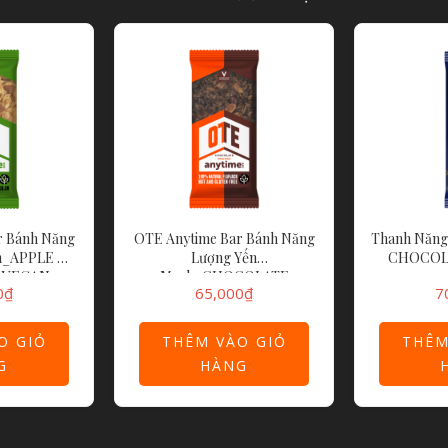
r Bánh Năng
OTE Anytime Bar Bánh Năng
Thanh Năng
h_APPLE &
Lượng Yến
CHOCOL
 VEGAN
Mạch_CHOCOLATE
0
₫
65,000
₫
7
 BAR
ORANGE ANYTIME BAR
O GIỎ
THÊM VÀO GIỎ
THÊM
G
HÀNG