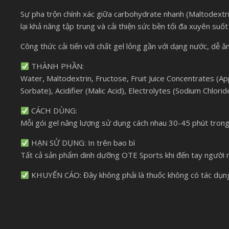
Sự pha trộn chính xác giữa carbohydrate nhanh (Maltodextr
lại khả năng tập trung và cải thiện sức bền tối đa xuyên suốt 
Công thức cải tiến với chất gel lỏng gần với dạng nước, dễ ăn
THÀNH PHẦN:
Water, Maltodextrin, Fructose, Fruit Juice Concentrates (A
Sorbate), Acidifier (Malic Acid), Electrolytes (Sodium Chlor
CÁCH DÙNG:
Mỗi gói gel năng lượng sử dụng cách nhau 30-45 phút trong 
HẠN SỬ DỤNG: In trên bao bì
Tất cả sản phẩm dinh dưỡng OTE Sports khi đến tay người mu
KHUYẾN CÁO: Đây không phải là thuốc không có tác dụng 