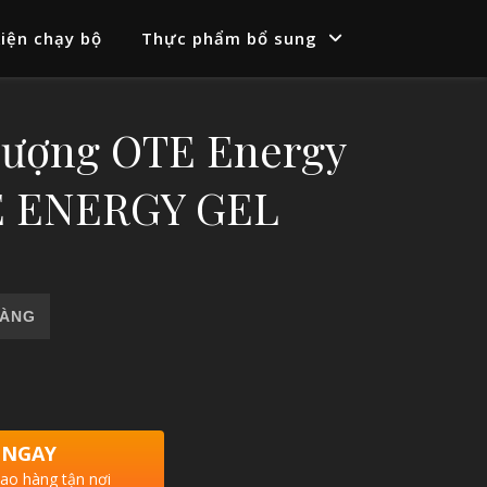
iện chạy bộ
Thực phẩm bổ sung
Lượng OTE Energy
E ENERGY GEL
 Gel_APPLE ENERGY GEL số lượng
HÀNG
 NGAY
iao hàng tận nơi