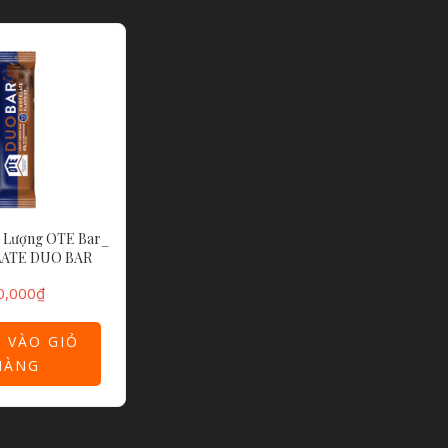
 Lượng OTE Bar_
ATE DUO BAR
0,000
₫
 VÀO GIỎ
HÀNG