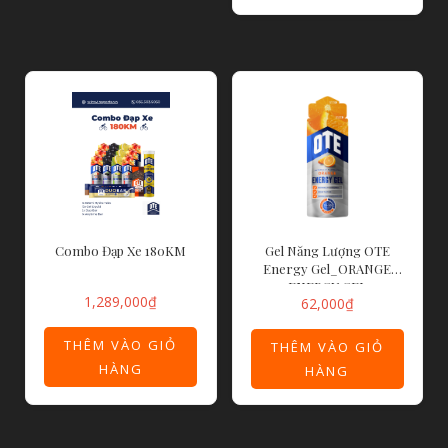
Combo Đạp Xe 180KM
Gel Năng Lượng OTE
Energy Gel_ORANGE
ENERGY GEL
1,289,000
₫
62,000
₫
THÊM VÀO GIỎ
THÊM VÀO GIỎ
HÀNG
HÀNG