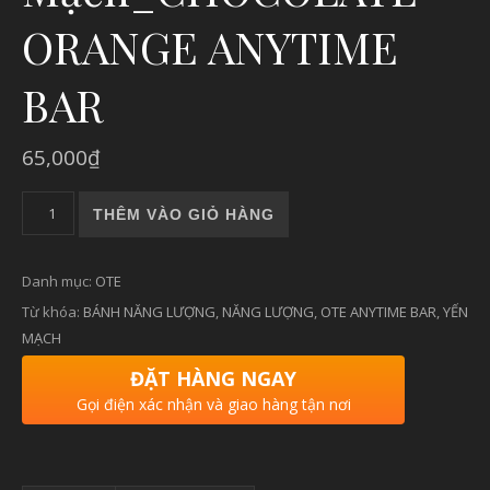
ORANGE ANYTIME
BAR
65,000
₫
OTE Anytime Bar Bánh Năng Lượng Yến Mạch_CHOCOLATE 
THÊM VÀO GIỎ HÀNG
Danh mục:
OTE
Từ khóa:
BÁNH NĂNG LƯỢNG
,
NĂNG LƯỢNG
,
OTE ANYTIME BAR
,
YẾN
MẠCH
ĐẶT HÀNG NGAY
Gọi điện xác nhận và giao hàng tận nơi