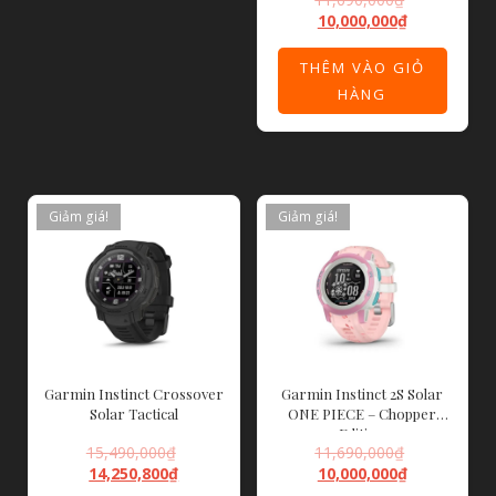
10,000,000
₫
THÊM VÀO GIỎ
HÀNG
Giảm giá!
Giảm giá!
Garmin Instinct Crossover
Garmin Instinct 2S Solar
Solar Tactical
ONE PIECE – Chopper
Edition
15,490,000
₫
11,690,000
₫
14,250,800
₫
10,000,000
₫