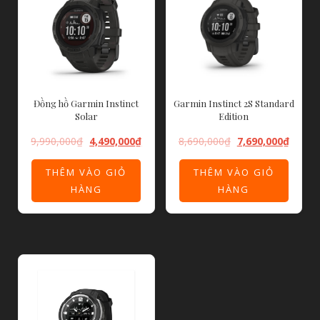
Đồng hồ Garmin Instinct
Garmin Instinct 2S Standard
Solar
Edition
9,990,000
₫
4,490,000
₫
8,690,000
₫
7,690,000
₫
THÊM VÀO GIỎ
THÊM VÀO GIỎ
HÀNG
HÀNG