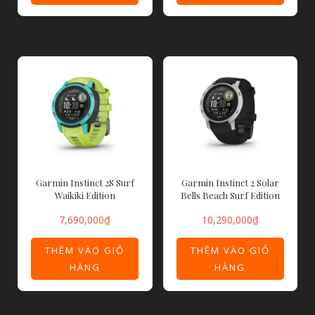
Garmin Instinct 2S Surf
Garmin Instinct 2 Solar
Waikiki Edition
Bells Beach Surf Edition
7,690,000
₫
10,290,000
₫
THÊM VÀO GIỎ
THÊM VÀO GIỎ
HÀNG
HÀNG