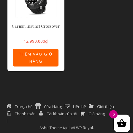
Garmin Instinct Crossover
12,990,000
₫
THÊM VÀO GIỎ
HÀNG
Trang chủ
Cửa Hàng
Liên hệ
Giới thiệu
Thanh toán
Tài khoản của tôi
Giỏ hàng
0
Ashe Theme tạo bởi
WP Royal
.