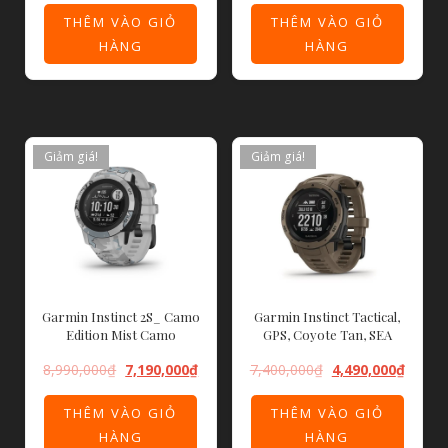
THÊM VÀO GIỎ
THÊM VÀO GIỎ
HÀNG
HÀNG
Giảm giá!
Giảm giá!
Garmin Instinct 2S_ Camo
Garmin Instinct Tactical,
Edition Mist Camo
GPS, Coyote Tan, SEA
8,990,000
₫
7,190,000
₫
7,400,000
₫
4,490,000
₫
THÊM VÀO GIỎ
THÊM VÀO GIỎ
HÀNG
HÀNG