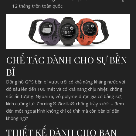
12 tháng trên toàn quốc
CHẾ TÁC DÀNH CHO SỰ BỀN
BỈ
Đồng hồ GPS bền bỉ vượt trội có khả năng kháng nước với
độ sâu lên đến 100 mét và có khả năng chịu nhiệt, chống
sốc ấn tượng. Ngoài ra, vỏ polyme được gia cố bằng sợi,
kính cường lực Corning® Gorilla® chống trầy xước – đem
đến một ngoại hình không chỉ cá tính mà còn bền bỉ đến
không ngờ.
THIẾT KẾ DÀNH CHO BẠN