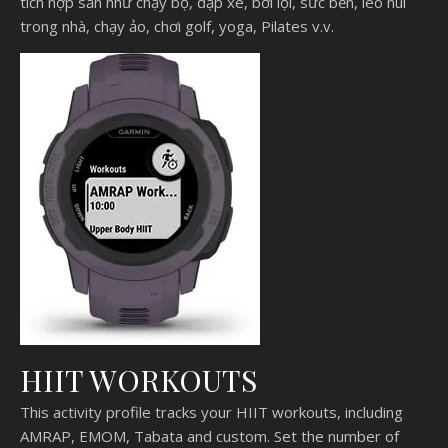
tích hợp sẵn như chạy bộ, đạp xe, bơi lội, sức bền, leo núi
trong nhà, chạy ảo, chơi golf, yoga, Pilates v.v.
HIIT WORKOUTS
This activity profile tracks your HIIT workouts, including
AMRAP, EMOM, Tabata and custom. Set the number of