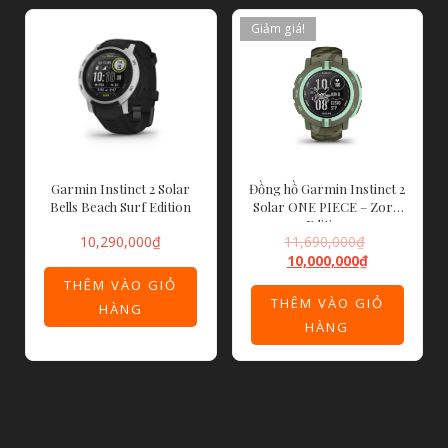
Giảm giá!
Garmin Instinct 2 Solar
Đồng hồ Garmin Instinct 2
Bells Beach Surf Edition
Solar ONE PIECE – Zoro
Edition
10,290,000
₫
11,690,000
₫
10,000,000
₫
THÊM VÀO GIỎ
THÊM VÀO GIỎ
HÀNG
HÀNG