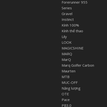
Forerunner 955
Series
Gravel
Instinct
Kính 100%
Kính thể thao
Lily
LOOK
MAGICSHINE
MARQ
MarQ
Marq Golfer Carbon
Maurten
MTB
MUC-OFF
Năng lượng
OTE
Pace
PB3.0