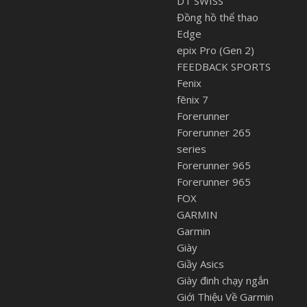
DT SWISS
Đồng hồ thể thao
Edge
epix Pro (Gen 2)
FEEDBACK SPORTS
Fenix
fēnix 7
Forerunner
Forerunner 265
series
Forerunner 965
Forerunner 965
FOX
GARMIN
Garmin
Giày
Giầy Asics
Giày đinh chạy ngắn
Giới Thiệu Về Garmin