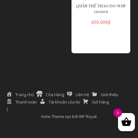
QUẦN THỂ THAO DO-WIN
3302001
650,000
₫
LỰA CHỌN CÁC
TÙY CHỌN
Trang chủ
Cửa Hàng
Liên hệ
Giới thiệu
Thanh toán
Tài khoản của tôi
Giỏ hàng
0
Ashe Theme tạo bởi
WP Royal
.