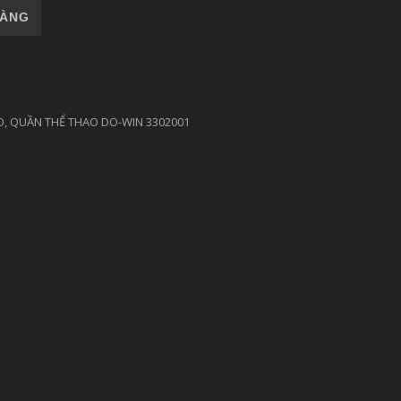
302001 số lượng
HÀNG
O
,
QUẦN THỂ THAO DO-WIN 3302001