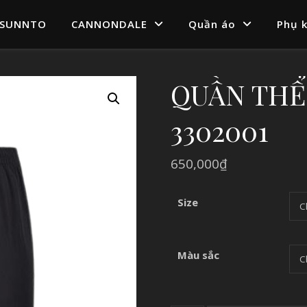
SUNNTO
CANNONDALE
Quần áo
Phụ k
QUẦN THÊ
3302001
650,000
₫
Size
Màu sắc