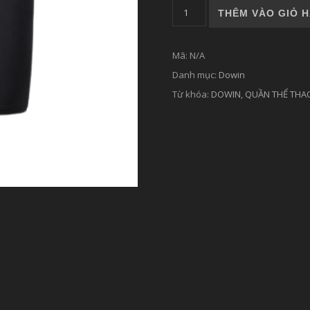
QUẦN THỂ THAO DO-WIN 3
THÊM VÀO GIỎ 
Mã:
N/A
Danh mục:
Dowin
Từ khóa:
DOWIN
,
QUẦN THỂ THA