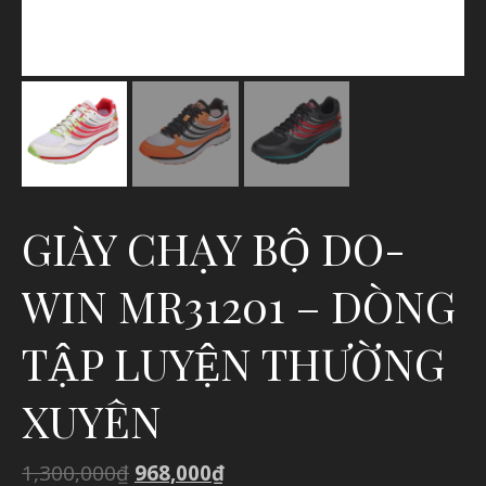
GIÀY CHẠY BỘ DO-
WIN MR31201 – DÒNG
TẬP LUYỆN THƯỜNG
XUYÊN
1,300,000
₫
968,000
₫