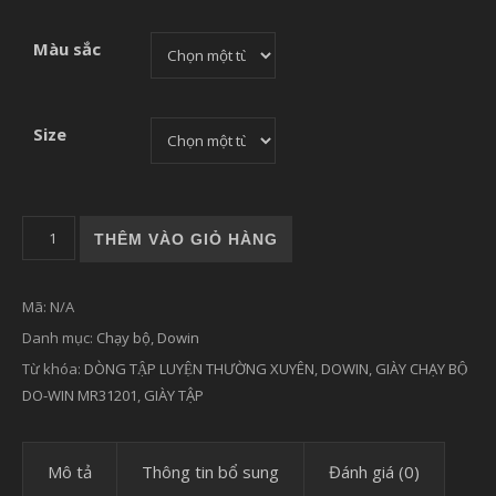
Màu sắc
Size
GIÀY CHẠY BỘ DO-WIN MR31201 - DÒNG TẬP LUYỆN THƯ
THÊM VÀO GIỎ HÀNG
Mã:
N/A
Danh mục:
Chạy bộ
,
Dowin
Từ khóa:
DÒNG TẬP LUYỆN THƯỜNG XUYÊN
,
DOWIN
,
GIÀY CHẠY BỘ
DO-WIN MR31201
,
GIÀY TẬP
Mô tả
Thông tin bổ sung
Đánh giá (0)