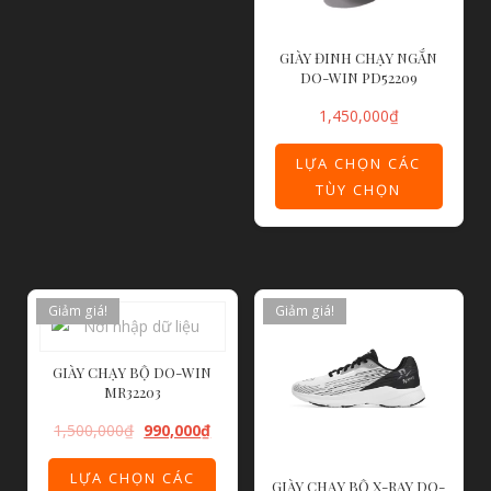
GIÀY ĐINH CHẠY NGẮN
DO-WIN PD52209
1,450,000
₫
LỰA CHỌN CÁC
TÙY CHỌN
Giảm giá!
Giảm giá!
GIÀY CHẠY BỘ DO-WIN
MR32203
1,500,000
₫
990,000
₫
LỰA CHỌN CÁC
GIÀY CHẠY BỘ X-RAY DO-