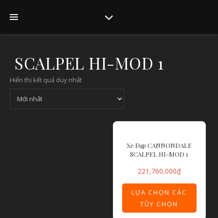
SCALPEL HI-MOD 1
Hiển thị kết quả duy nhất
Xe Đạp CANNONDALE
SCALPEL HI-MOD 1
221,760,000
₫
LỰA CHỌN CÁC
TÙY CHỌN