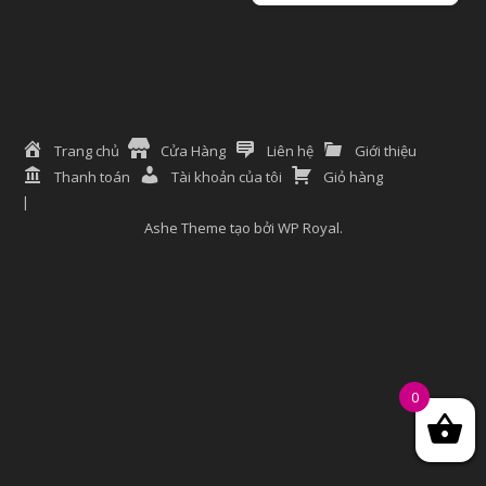
Trang chủ
Cửa Hàng
Liên hệ
Giới thiệu
Thanh toán
Tài khoản của tôi
Giỏ hàng
Ashe Theme tạo bởi
WP Royal
.
0