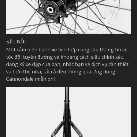
KẾT NỐI
Một cảm biến bánh xe tích hợp cung cấp thông tin về
tốc độ, tuyến đường và khoảng cách siêu chính xác,
đăng ký xe đạp của bạn, nhắc bạn về dịch vụ cần thiết
và hơn thế nữa, tất cả đều thông qua Ứng dụng
Cannondale miễn phí.