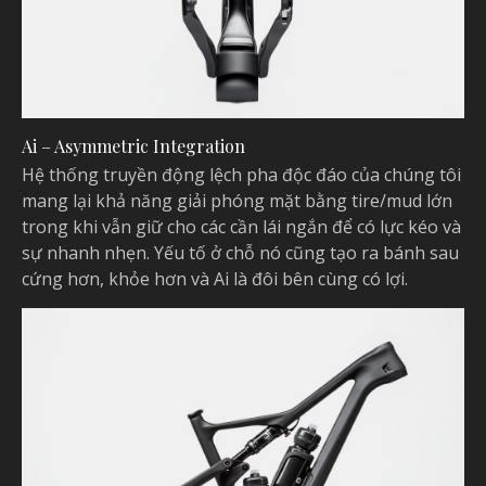
Ai – Asymmetric Integration
Hệ thống truyền động lệch pha độc đáo của chúng tôi
mang lại khả năng giải phóng mặt bằng tire/mud lớn
trong khi vẫn giữ cho các cần lái ngắn để có lực kéo và
sự nhanh nhẹn. Yếu tố ở chỗ nó cũng tạo ra bánh sau
cứng hơn, khỏe hơn và Ai là đôi bên cùng có lợi.