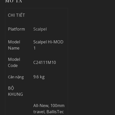
MÔ TẢ
CHI TIẾT
Platform
Scalpel
Model
Scalpel Hi-MOD
Name
1
Model
C24111M10
Code
9.6 kg
Cân nặng
BỘ
KHUNG
All-New, 100mm
travel, BallisTec