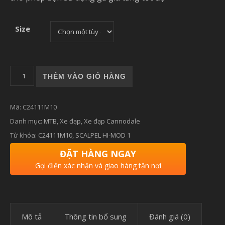
Size
Xe Đạp CANNONDALE SCALPEL HI-MOD 1 số lượng
THÊM VÀO GIỎ HÀNG
Mã:
C24111M10
Danh mục:
MTB
,
Xe đạp
,
Xe đạp Cannodale
Từ khóa:
C24111M10
,
SCALPEL HI-MOD 1
ĐẶT HÀNG NGAY
Gọi điện xác nhận và giao hàng tận nơi
Mô tả
Thông tin bổ sung
Đánh giá (0)