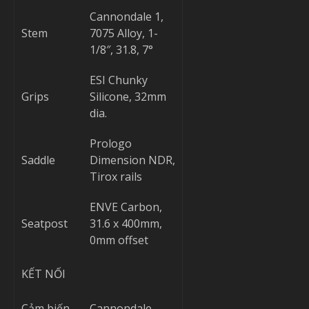
Cannondale 1,
Stem
7075 Alloy, 1-
1/8″, 31.8, 7°
ESI Chunky
Grips
Silicone, 32mm
dia.
Prologo
Saddle
Dimension NDR,
Tirox rails
ENVE Carbon,
Seatpost
31.6 x 400mm,
0mm offset
KẾT NỐI
Cảm biến
Cannondale