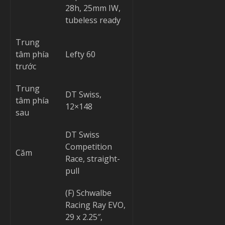
28h, 25mm IW,
tubeless ready
Trung
tâm phía
Lefty 60
trước
Trung
DT Swiss,
tâm phía
12×148
sau
DT Swiss
Competition
Căm
Race, straight-
pull
(F) Schwalbe
Racing Ray EVO,
29 x 2.25″,