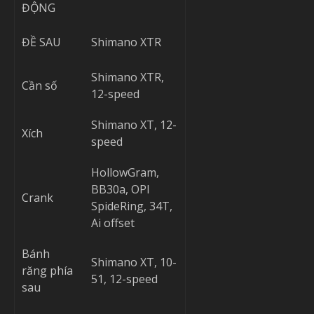
ĐỘNG
ĐỀ SAU
Shimano XTR
Shimano XTR,
Cần số
12-speed
Shimano XT, 12-
Xích
speed
HollowGram,
BB30a, OPI
Crank
SpideRing, 34T,
Ai offset
Bánh
Shimano XT, 10-
răng phía
51, 12-speed
sau