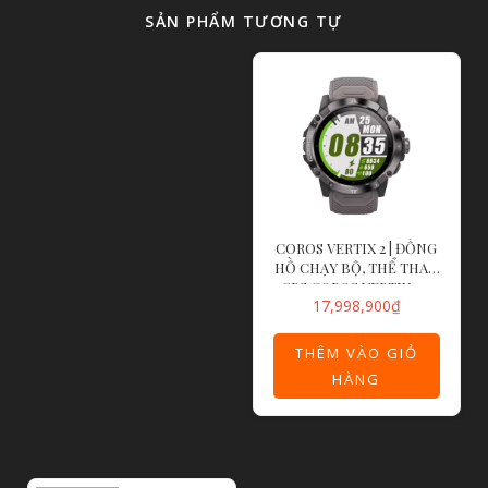
SẢN PHẨM TƯƠNG TỰ
COROS VERTIX 2 | ĐỒNG
HỒ CHẠY BỘ, THỂ THAO
GPS COROS VERTIX 2 –
17,998,900
₫
OBSIDIAN
THÊM VÀO GIỎ
HÀNG