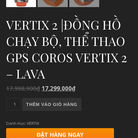
VERTIX 2 |ĐỒNG HỒ
CHẠY BỘ, THỂ THAO
GPS COROS VERTIX 2
– LAVA
17,998,900
₫
17,299,000
₫
VERTIX 2 |ĐỒNG HỒ CHẠY BỘ, THỂ THAO GPS COROS VERTIX
THÊM VÀO GIỎ HÀNG
Danh mục:
VERTIX
ĐẶT HÀNG NGAY