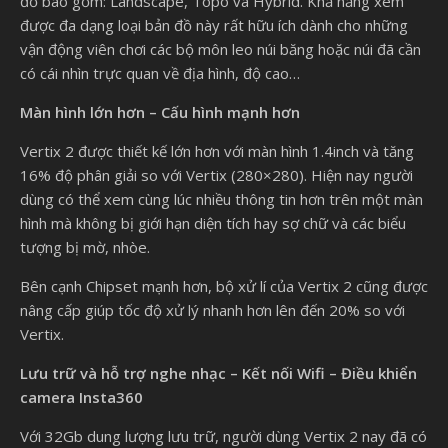
đồ bao gồm: Landscape, Topo và Hybrid. Khả năng xem
được đa dạng loại bản đồ này rất hữu ích dành cho những
vận động viên chơi các bộ môn leo núi băng hoặc núi đã cần
có cái nhìn trực quan về địa hình, độ cao…
Màn hình lớn hơn – Cấu hình mạnh hơn
Vertix 2 được thiết kế lớn hơn với màn hình 1.4inch và tăng
16% độ phân giải so với Vertix (280×280). Hiện nay người
dùng có thể xem cùng lúc nhiều thông tin hơn trên một màn
hình mà không bị giới hạn diện tích hay sợ chữ và các biểu
tượng bị mờ, nhòe.
Bên cạnh Chipset mạnh hơn, bộ xử lí của Vertix 2 cũng được
nâng cấp giúp tốc độ xử lý nhanh hơn lên đến 20% so với
Vertix.
Lưu trữ và hỗ trợ nghe nhạc – Kết nối Wifi – Điều khiển
camera Insta360
Với 32Gb dung lượng lưu trữ, người dùng Vertix 2 nay đã có