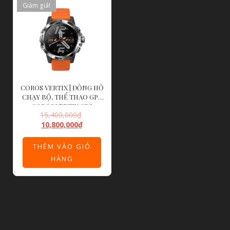
Giảm giá!
COROS VERTIX | ĐỒNG HỒ
CHẠY BỘ, THỂ THAO GPS
COROS VERTIX GPS
15,400,000
₫
ADVENTURE – FIRE
10,800,000
₫
DRAGON
THÊM VÀO GIỎ
HÀNG