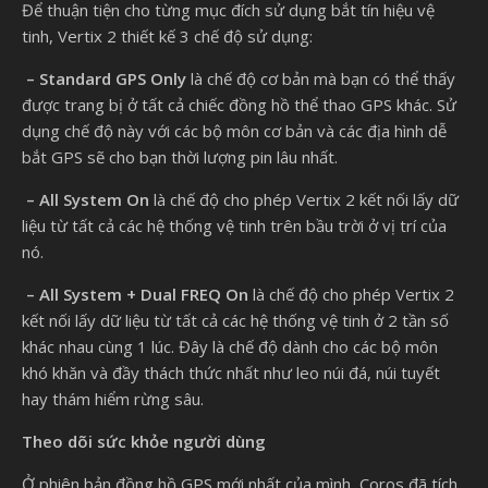
Để thuận tiện cho từng mục đích sử dụng bắt tín hiệu vệ
tinh, Vertix 2 thiết kế 3 chế độ sử dụng:
– Standard GPS Only
là chế độ cơ bản mà bạn có thể thấy
được trang bị ở tất cả chiếc đồng hồ thể thao GPS khác. Sử
dụng chế độ này với các bộ môn cơ bản và các địa hình dễ
bắt GPS sẽ cho bạn thời lượng pin lâu nhất.
– All System On
là chế độ cho phép Vertix 2 kết nối lấy dữ
liệu từ tất cả các hệ thống vệ tinh trên bầu trời ở vị trí của
nó.
– All System + Dual FREQ On
là chế độ cho phép Vertix 2
kết nối lấy dữ liệu từ tất cả các hệ thống vệ tinh ở 2 tần số
khác nhau cùng 1 lúc. Đây là chế độ dành cho các bộ môn
khó khăn và đầy thách thức nhất như leo núi đá, núi tuyết
hay thám hiểm rừng sâu.
Theo dõi sức khỏe người dùng
Ở phiên bản đồng hồ GPS mới nhất của mình, Coros đã tích