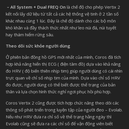
– All System + Dual FREQ On
là chế độ cho phép Vertix 2
kết nối lấy dữ liệu từ tất cả các hệ thống vệ tinh ở 2 tần số
khác nhau cùng 1 lúc. Đây là chế độ dành cho các bộ môn
khó khăn và đầy thách thức nhất như leo núi đá, núi tuyết
hay thám hiểm rừng sâu.
Theo dõi sức khỏe người dùng
Ở phiên bản đồng hồ GPS mới nhất của mình, Coros đã tích
hợp khả năng hiển thị ECG ( điện tâm đồ) dựa vào khả năng
đo HRV ( độ biến thiên nhịp tim) giúp người dùng có cái nhìn
trực quan về chỉ số nhịp tim của mình. Dựa vào chỉ số HRV
đo được, người dùng có thể biết được thể trạng của bản
thân và lựa chọn hình thức nghỉ ngơi phục hồi phù hợp.
Coros Vertix 2 cũng được tích hợp chức năng theo dõi các
thông số phát triển trong luyện tập của người đeo – Evolab.
Nếu như HRV đưa ra chỉ số về thể trạng hằng ngày thì
Evolab cũng sẽ đưa ra các chỉ số để vận động viên biết