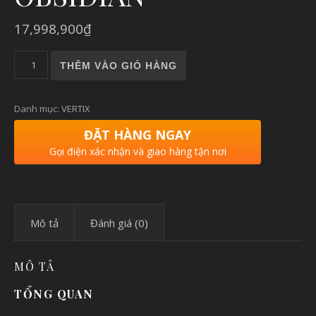
17,998,900
₫
COROS VERTIX 2 | ĐỒNG HỒ CHẠY BỘ, THỂ THAO GPS CORO
THÊM VÀO GIỎ HÀNG
Danh mục:
VERTIX
ĐẶT HÀNG NGAY
Gọi điện xác nhận và giao hàng tận nơi
Mô tả
Đánh giá (0)
MÔ TẢ
TỔNG QUAN