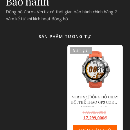
Bảo hành
Đồng hồ Coros Vertix có thời gian bảo hành chính hãng 2
năm kể từ khi kích hoạt đồng hồ.
SẢN PHẨM TƯƠNG TỰ
Giảm giá!
VERTIX 2 |ĐỒNG HỒ CHẠY
BỘ, THỂ THAO GPS COROS
VERTIX 2 – LAVA
17,998,900
₫
17,299,000
₫