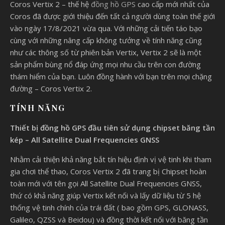
Coros Vertix 2 – thế hệ
đồng hồ GPS
cao cấp mới nhất của
Coros đã được giới thiệu đến tất cả người dùng toàn thế giới
vào ngày 17/8/2021 vừa qua. Với những cải tiến táo bạo
cùng với những nâng cấp không tưởng về tính năng cũng
như các thông số từ phiên bản Vertix, Vertix 2 sẽ là một
sản phẩm bùng nổ đáp ứng mọi nhu cầu trên con đường
thám hiểm của bạn. Luôn đồng hành với bạn trên mọi chặng
đường – Coros Vertix 2.
TÍNH NĂNG
Thiết bị đồng hồ GPS đầu tiên sử dụng chipset băng tần
kép – All Satellite Dual Frequencies GNSS
Nhằm cải thiện khả năng bắt tín hiệu định vị vệ tinh khi tham
gia chơi thể thao, Coros Vertix 2 đã trang bị Chipset hoàn
toàn mới với tên gọi All Satellite Dual Frequencies GNSS,
thứ có khả năng giúp Vertix kết nối và lấy dữ liệu từ 5 hệ
thống vệ tinh chính của trái đất ( bao gồm GPS, GLONASS,
Galileo, QZSS và Beidou) và đồng thời kết nối với băng tần