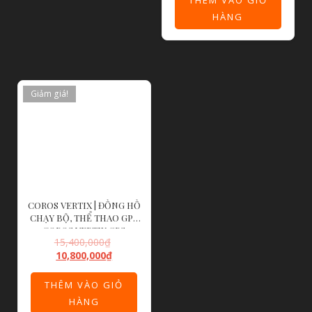
THÊM VÀO GIỎ
HÀNG
Giảm giá!
COROS VERTIX | ĐỒNG HỒ
CHẠY BỘ, THỂ THAO GPS
COROS VERTIX GPS
15,400,000
₫
ADVENTURE – FIRE
10,800,000
₫
DRAGON
THÊM VÀO GIỎ
HÀNG