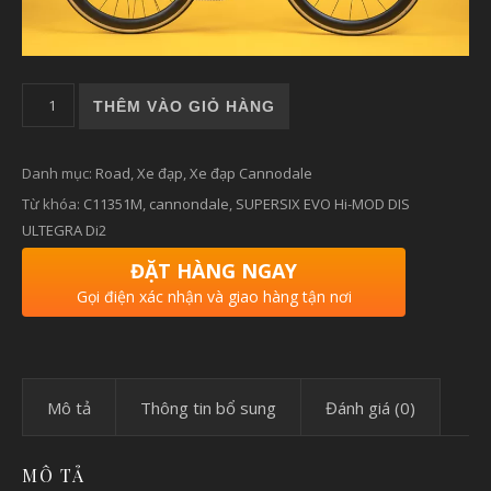
Xe Đạp CANNONDALE SUPERSIX EVO Hi-MOD DIS ULTEGRA D
THÊM VÀO GIỎ HÀNG
Danh mục:
Road
,
Xe đạp
,
Xe đạp Cannodale
Từ khóa:
C11351M
,
cannondale
,
SUPERSIX EVO Hi-MOD DIS
ULTEGRA Di2
ĐẶT HÀNG NGAY
Gọi điện xác nhận và giao hàng tận nơi
Mô tả
Thông tin bổ sung
Đánh giá (0)
MÔ TẢ