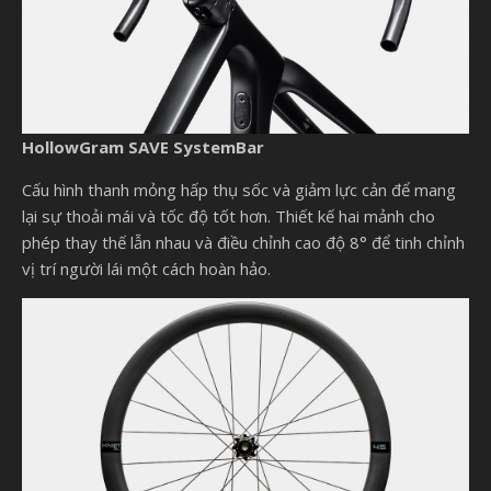
HollowGram SAVE SystemBar
Cấu hình thanh mỏng hấp thụ sốc và giảm lực cản để mang
lại sự thoải mái và tốc độ tốt hơn. Thiết kế hai mảnh cho
phép thay thế lẫn nhau và điều chỉnh cao độ 8° để tinh chỉnh
vị trí người lái một cách hoàn hảo.