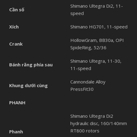
Shimano Ultegra Di2, 11-
Cần số
speed
Xích
Shimano HG701, 11-speed
HollowGram, BB30a, OPI
Crank
SpideRing, 52/36
Shimano Ultegra, 11-30,
Bánh răng phía sau
11-speed
Cannondale Alloy
Khung dưới cùng
PressFit30
PHANH
Shimano Ultegra Di2
hydraulic disc, 160/140mm
RT800 rotors
Phanh