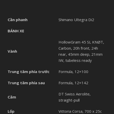
Cần phanh
Shimano Ultegra Di2
BÁNH XE
HollowGram 45 SL KNØT,
Carbon, 20h front, 24h
Vành
rear, 45mm deep, 21mm
IW, tubeless ready
Trung tâm phía trước
Formula, 12×100
Trung tâm phía sau
Formula, 12×142
DT Swiss Aerolite,
Căm
straight-pull
Lốp
Vittoria Corsa, 700 x 25c