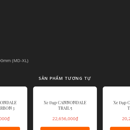
400mm (MD-XL)
SẢN PHẨM TƯƠNG TỰ
NONDALE
Xe Đạp CANNONDALE
Xe Đạp
ARBON 3
TRAIL 5
T
000
₫
22,656,000
₫
20,