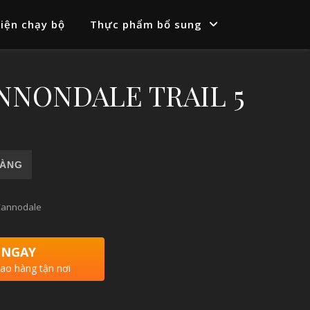
iện chạy bộ
Thực phẩm bổ sung
ANNONDALE TRAIL 5
5 số lượng
HÀNG
Cannodale
 NGAY
iao hàng tận nơi