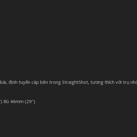
ài, định tuyến cáp bên trong StraightShot, tương thích với trụ nh
″) Bù 46mm (29″)