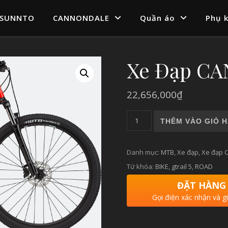
SUNNTO
CANNONDALE
Quần áo
Phụ k
Xe Đạp C
22,656,000
₫
Xe Đạp CANNONDALE TRAIL 
THÊM VÀO GIỎ 
Danh mục:
MTB
,
Xe đạp
,
Xe đạp 
Từ khóa:
BIKE
,
gtrail 5
,
ROAD
ĐẶT HÀNG
Gọi điện xác nhận và g