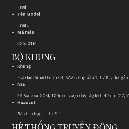
Trail
Tên Model
Trail 5
Mã mẫu
C26501M
BỘ KHUNG
Khung
Hợp kim SmartForm C3, SAVE, ống đầu 1-1 / 8 “, đĩa gắn b
Nĩa
SR Suntour XCM, 100mm, cuộn dây, độ lệch 42mm (27,5
Headset
Bán tích hợp, 1-1 / 8 “
HỆ THỐNG TRUYỀN ĐỘNG