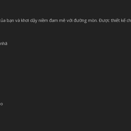
 của bạn và khơi dậy niềm đam mê với đường mòn. Được thiết kế c
 nhã
no