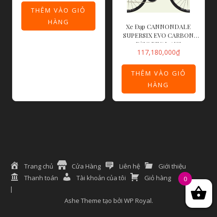
THÊM VÀO GIỎ
HÀNG
Xe Đạp CANNONDALE
SUPERSIX EVO CARBON
DiSC RIVAL AXS
117,180,000
₫
THÊM VÀO GIỎ
HÀNG
Trang chủ
Cửa Hàng
Liên hệ
Giới thiệu
Thanh toán
Tài khoản của tôi
Giỏ hàng
0
Ashe Theme tạo bởi
WP Royal
.