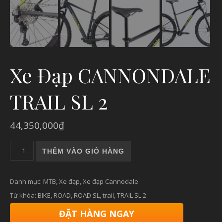
Xe Đạp CANNONDALE
TRAIL SL 2
44,350,000
₫
Xe Đạp CANNONDALE TRAIL SL 2 số lượng
THÊM VÀO GIỎ HÀNG
Danh mục:
MTB
,
Xe đạp
,
Xe đạp Cannodale
Từ khóa:
BIKE
,
ROAD
,
ROAD SL
,
trail
,
TRAIL SL 2
ĐẶT HÀNG NGAY