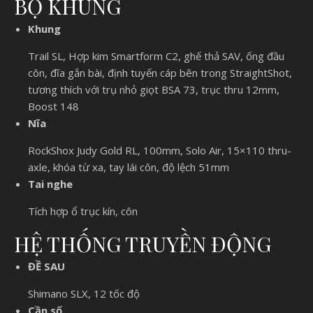
BỘ KHUNG
Khung
Trail SL, Hợp kim Smartform C2, ghế thả SAV, ống đầu
côn, đĩa gắn bài, định tuyến cáp bên trong StraightShot,
tương thích với trụ nhỏ giọt BSA 73, trục thru 12mm,
Boost 148
Nĩa
RockShox Judy Gold RL, 100mm, Solo Air, 15×110 thru-
axle, khóa từ xa, tay lái côn, độ lệch 51mm
Tai nghe
Tích hợp ổ trục kín, côn
HỆ THỐNG TRUYỀN ĐỘNG
ĐỀ SAU
Shimano SLX, 12 tốc độ
Cần số