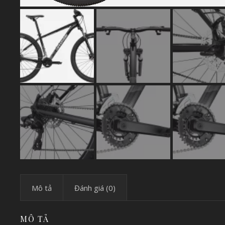
Mô tả
Đánh giá (0)
MÔ TẢ