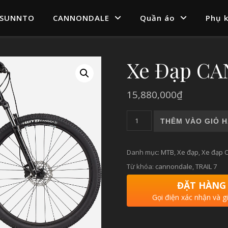
SUNNTO
CANNONDALE
Quần áo
Phụ k
Xe Đạp C
15,880,000
₫
Xe Đạp CANNONDALE TRAIL 
THÊM VÀO GIỎ 
Danh mục:
MTB
,
Xe đạp
,
Xe đạp 
Từ khóa:
cannondale
,
TRAIL 7
ĐẶT HÀNG
Gọi điện xác nhận và g