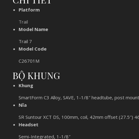
Platform
Trail
Model Name
Trail 7
Model Code
C26701M
BỘ KHUNG
Khung
SmartForm C3 Alloy, SAVE, 1-1/8″ headtube, post mount d
Nĩa
SR Suntour XCT DS, 100mm, coil, 42mm offset (27.5″) 4
Headset
Semi-Integrated, 1-1/8″