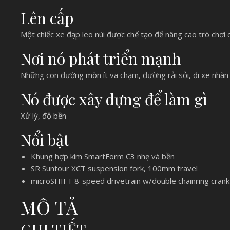
Lên cấp
Một chiếc xe đạp leo núi được chế tạo để nâng cao trò chơi
Nơi nó phát triển mạnh
Những con đường mòn ít va chạm, đường rải sỏi, đi xe nhàn
Nó được xây dựng để làm gì
Xử lý, độ bền
Nổi bật
Khung hợp kim SmartForm C3 nhẹ và bền
SR Suntour XCT suspension fork, 100mm travel
microSHIFT 8-speed drivetrain w/double chainring crank 
MÔ TẢ
CHI TIẾT