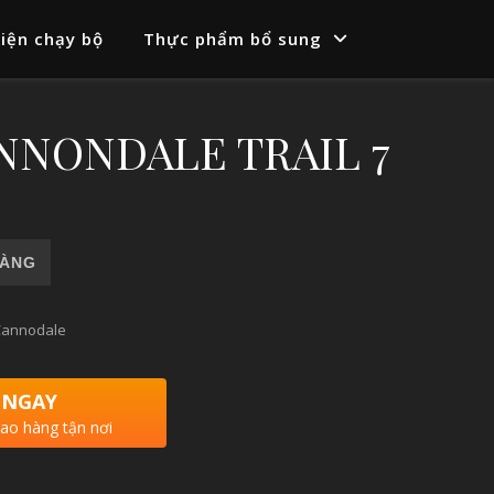
iện chạy bộ
Thực phẩm bổ sung
ANNONDALE TRAIL 7
7 số lượng
HÀNG
Cannodale
 NGAY
iao hàng tận nơi