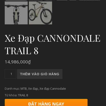
Xe Đạp CANNONDALE
TRAIL 8
14,986,000
₫
Xe Đạp CANNONDALE TRAIL 8 số lượng
THÊM VÀO GIỎ HÀNG
Danh mục:
MTB
,
Xe đạp
,
Xe đạp Cannodale
Từ khóa:
TRAIL 8
ĐẶT HÀNG NGAY