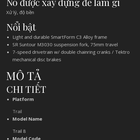
Nó được xây dựng để làm gì
Xử lý, độ bền
Nổi bật
Light and durable SmartForm C3 Alloy frame
SR Suntour M3030 suspension fork, 75mm travel
7-speed drivetrain w/ double chainring cranks / Tektro
mechanical disc brakes
MÔ TẢ
CHI TIẾT
Platform
Trail
Model Name
Trail 8
Model Code