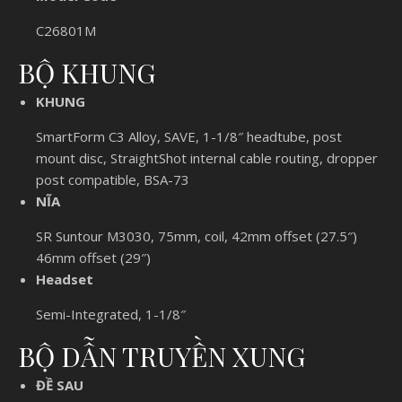
C26801M
BỘ KHUNG
KHUNG
SmartForm C3 Alloy, SAVE, 1-1/8″ headtube, post
mount disc, StraightShot internal cable routing, dropper
post compatible, BSA-73
NĨA
SR Suntour M3030, 75mm, coil, 42mm offset (27.5″)
46mm offset (29″)
Headset
Semi-Integrated, 1-1/8″
BỘ DẪN TRUYỀN XUNG
ĐỀ SAU