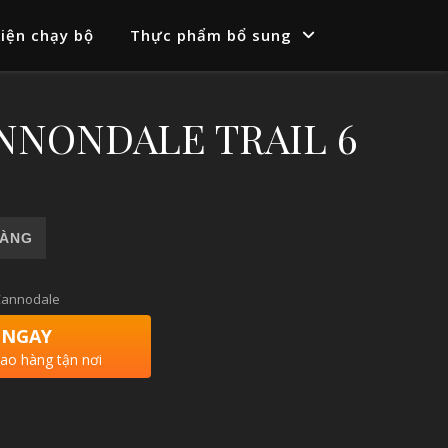
iện chạy bộ
Thực phẩm bổ sung
ANNONDALE TRAIL 6
6 số lượng
HÀNG
Cannodale
 NGAY
iao hàng tận nơi