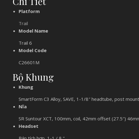
Chi Tiết
Platform
Trail
Model Name
Trail 6
Model Code
C26601M
Bộ Khung
Khung
SmartForm C3 Alloy, SAVE, 1-1/8″ headtube, post mount d
Nĩa
SR Suntour XCT, 100mm, coil, 42mm offset (27.5″) 46mm
Headset
Bán tích hợp, 1-1 / 8 “