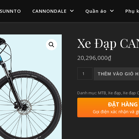
SUNNTO
CANNONDALE
Quần áo
Phụ k
Xe Đạp C
20,296,000
₫
Xe Đạp CANNONDALE TRAIL 
THÊM VÀO GIỎ 
Danh mục:
MTB
,
Xe đạp
,
Xe đạp 
ĐẶT HÀNG
Gọi điện xác nhận và g