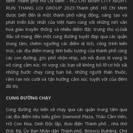
đêm Thành phố Hồ Chí Minh – HO CHI MINH CITY NIGHT
RUN THANG LOI GROUP 2023.Thành phố Hồ Chí Minh
được biết đến là một thành phố năng động, sáng tạo và
phát triển bậc nhất của Việt Nam cùng với những nét văn
hoá giàu truyền thống và nhiều điểm đặc trưng thú vị.Giải
đấu sẽ mang đến một cung đường tuyệt đẹp qua các quận
trung tâm, chiêm ngưỡng các điểm di tích, công trình kiến
trúc, các địa điểm mang tính biểu tượng của thành phố cùng
các con đường, góc phố nhộn nhịp, sôi nổi được kì vọng là
vô cùng cảm xúc. Hi vọng các bạn sẽ không bỏ lỡ cơ hội sải
những bước chạy cùng bạn bè, những người thân thuộc,
râm ran nói cười và tận hưởng cảm xúc tuyệt vời của đêm
đô thị.
CUNG ĐƯỜNG CHẠY
Cung đường dự kiến sẽ chạy qua các quận trung tâm qua
các địa điểm tiêu biểu gồm: Diamond Plaza, Thảo Cầm Viên,
Hồ Con Rùa, Dinh Độc lập, Bưu điện Thành phố , nhà thờ
Đức Bà, Ủy Ban Nhân dân Thành phố, Bitexco Building, Chợ