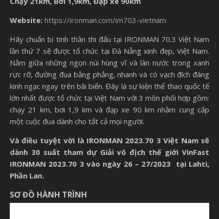
Chạy 21km, Bơi 1,9km, Đạp xe 90km
Website:
https://ironman.com/im703-vietnam
Hãy chuẩn bị tinh thần thi đấu tại IRONMAN 70.3 Việt Nam
lần thứ 7 sẽ được tổ chức tại Đà Nẵng xinh đẹp, Việt Nam.
Nằm giữa những ngọn núi hùng vĩ và làn nước trong xanh
rực rỡ, đường đua bằng phẳng, nhanh và có vạch đích đáng
kinh ngạc ngay trên bãi biển. Đây là sự kiện thể thao quốc tế
lớn nhất được tổ chức tại Việt Nam với 3 môn phối hợp gồm:
chạy 21 km, bơi 1,9 km và đạp xe 90 km nhằm cung cấp
một cuộc đua dành cho tất cả mọi người.
Và điều tuyệt vời là IRONMAN 2023.70 3 Việt Nam sẽ
dành 30 suất tham dự Giải vô địch thế giới VinFast
IRONMAN 2023.70 3 vào ngày 26 – 27/2023 tại Lahti,
Phần Lan.
SƠ ĐỒ HÀNH TRÌNH