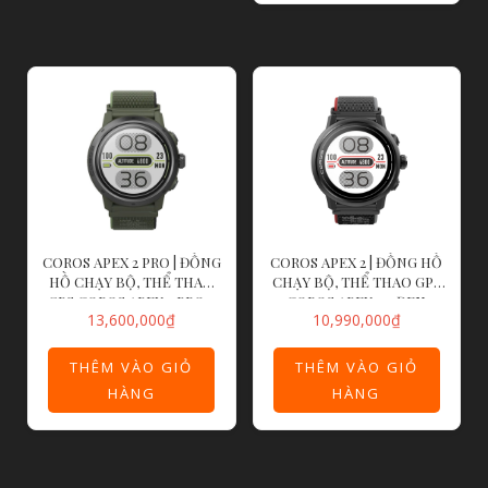
COROS APEX 2 PRO | ĐỒNG
COROS APEX 2 | ĐỒNG HỒ
HỒ CHẠY BỘ, THỂ THAO
CHẠY BỘ, THỂ THAO GPS
GPS COROS APEX 2 PRO –
COROS APEX 2 – ĐEN
13,600,000
₫
10,990,000
₫
XANH RÊU
THÊM VÀO GIỎ
THÊM VÀO GIỎ
HÀNG
HÀNG