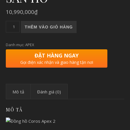
10,990,000
₫
COROS APEX 2 | ĐỒNG HỒ CHẠY BỘ, THỂ THAO GPS COROS 
THÊM VÀO GIỎ HÀNG
Danh mục:
APEX
ĐẶT HÀNG NGAY
Gọi điện xác nhận và giao hàng tận nơi
Mô tả
Đánh giá (0)
MÔ TẢ