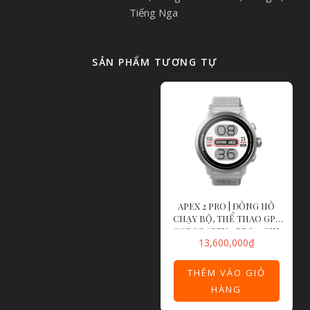
Tiếng Nga
SẢN PHẨM TƯƠNG TỰ
APEX 2 PRO | ĐỒNG HỒ
CHẠY BỘ, THỂ THAO GPS
COROS APEX 2 PRO – GHI
13,600,000
₫
THÊM VÀO GIỎ
HÀNG