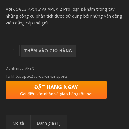
Với
COROS APEX 2
và APEX 2 Pro, bạn sẽ nắm trong tay
những công cụ phân tích được sử dụng bởi những vận động
viên đẳng cấp thế giới.
APEX 2 PRO | ĐỒNG HỒ CHẠY BỘ, THỂ THAO GPS COROS AP
THÊM VÀO GIỎ HÀNG
Danh mục:
APEX
Từ khóa:
apex2;coros;winwinsports
ĐẶT HÀNG NGAY
Gọi điện xác nhận và giao hàng tận nơi
Mô tả
Đánh giá (1)