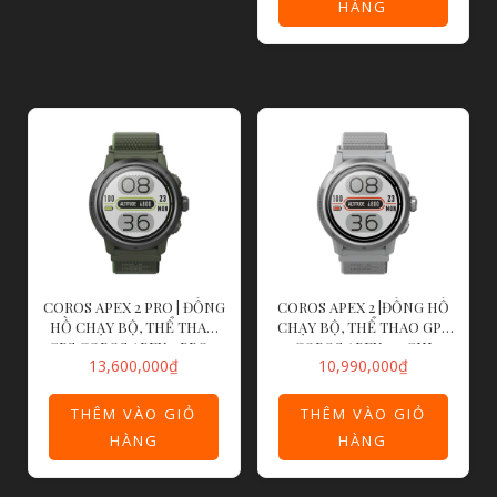
HÀNG
COROS APEX 2 PRO | ĐỒNG
COROS APEX 2 |ĐỒNG HỒ
HỒ CHẠY BỘ, THỂ THAO
CHẠY BỘ, THỂ THAO GPS
GPS COROS APEX 2 PRO –
COROS APEX 2 – GHI
13,600,000
₫
10,990,000
₫
XANH RÊU
THÊM VÀO GIỎ
THÊM VÀO GIỎ
HÀNG
HÀNG