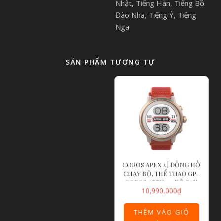
Nhật, Tiếng Hàn, Tiếng Bồ
Đào Nha, Tiếng Ý, Tiếng
Nga
SẢN PHẨM TƯƠNG TỰ
COROS APEX 2 | ĐỒNG HỒ
CHẠY BỘ, THỂ THAO GPS
COROS APEX 2 – ĐỎ SAN
10,990,000
₫
HÔ
THÊM VÀO GIỎ