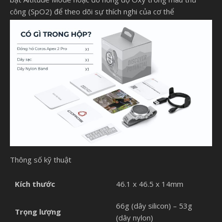
công (SpO2) để theo dõi sự thích nghi của cơ thể
Thông số kỹ thuật
Kích thước
46.1 x 46.5 x 14mm
66g (dây silicon) – 53g
Trọng lượng
(dây nylon)