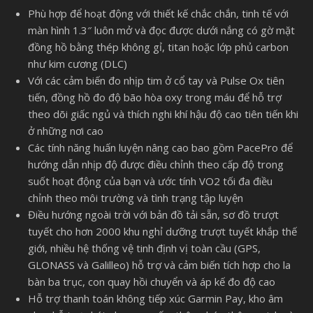
Phù hợp để hoạt động với thiết kế chắc chắn, tinh tế với
màn hình 1.3″ luôn mở và đọc được dưới nắng có gờ mặt
đồng hồ bằng thép không gỉ, titan hoặc lớp phủ carbon
như kim cương (DLC)
Với các cảm biến đo nhịp tim ở cổ tay và Pulse Ox tiên
tiến, đồng hồ đo độ bão hòa oxy trong máu để hỗ trợ
theo dõi giấc ngủ và thích nghi khí hậu độ cao tiên tiến khi
ở những nơi cao
Các tính năng huấn luyện nâng cao bao gồm PacePro để
hướng dẫn nhịp độ được điều chỉnh theo cấp độ trong
suốt hoạt động của bạn và ước tính VO2 tối đa điều
chỉnh theo môi trường và tình trạng tập luyện
Điều hướng ngoài trời với bản đồ tải sẵn, sơ đồ trượt
tuyết cho hơn 2000 khu nghỉ dưỡng trượt tuyết khắp thế
giới, nhiều hệ thống vệ tinh định vị toàn cầu (GPS,
GLONASS và Galilleo) hỗ trợ và cảm biến tích hợp cho la
bàn ba trục, con quay hồi chuyển và áp kế đo độ cao
Hỗ trợ thanh toán không tiếp xúc Garmin Pay, kho âm