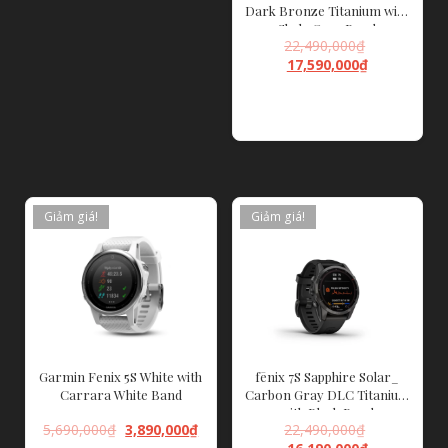
Dark Bronze Titanium with
Shale Gray Band
22,490,000
₫
17,590,000
₫
ĐỌC TIẾP
Giảm giá!
Giảm giá!
Garmin Fenix 5S White with
fēnix 7S Sapphire Solar_
Carrara White Band
Carbon Gray DLC Titanium
with Black Band
5,690,000
₫
3,890,000
₫
22,490,000
₫