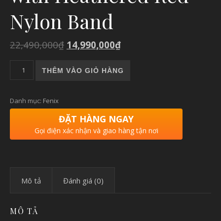
Nylon Band
22,490,000
₫
14,990,000
₫
Garmin Fenix 6 - Sapphire - Black DLC with Heathered Red Ny
THÊM VÀO GIỎ HÀNG
Danh mục:
Fenix
ĐẶT HÀNG NGAY
Gọi điện xác nhận và giao hàng tận nơi
Mô tả
Đánh giá (0)
MÔ TẢ